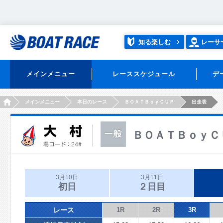
知る楽しむ
レーサ
メインメニュー
レーススケジュール
デ
HOME
メインメニュー
本日のレース
ＢＯＡＴＢｏｙＣＵＰ
出走表
ＢＯＡＴＢｏｙＣ
3月10日
3月11日
初日
２日目
レース
1R
2R
3R