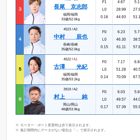
F1
4.67
5.1
長尾 京志郎
３
L0
28.99
27.
福岡/福岡
0.16
44.93
51.
33歳/52.0kg
4523 /
A2
F0
6.23
5.7
中村 辰也
４
L0
46.30
38.
長崎/長崎
0.15
61.11
57.
35歳/52.0kg
4522 /
A1
F0
7.17
6.8
古澤 光紀
５
L0
51.28
40.
福岡/福岡
0.14
70.09
67.
35歳/53.2kg
3919 /
A2
F0
6.03
5.8
村上 純
６
L0
49.57
44.
岡山/岡山
0.17
57.39
55.
48歳/53.9kg
モーター・ボート変更時は赤で表示されます。
集計期間内にデータがない場合は「-」で表示されます。