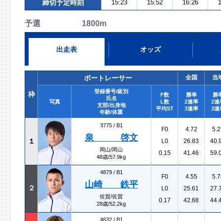
締切予定時刻
15:23
15:52
16:26
1
予選 1800m
出走表
オッズ
ボートレーサー
全国
当
登録番号/級別
枠
F数
勝率
勝
氏名
写真
L数
2連率
2連
支部/出身地
平均ST
3連率
3連
年齢/体重
3775 /
B1
F0
4.72
5.2
泉 啓文
１
L0
26.83
40.
岡山/岡山
0.15
41.46
59.
48歳/57.9kg
4879 /
B1
F0
4.55
5.7
山崎 鉄平
２
L0
25.61
27.
佐賀/佐賀
0.17
42.68
44.
28歳/52.2kg
4632 /
B1