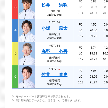
F0
6.88
6.6
松井 洪弥
３
L0
56.52
50.
三重/三重
0.14
73.91
75.
31歳/52.0kg
5187 /
B1
F0
4.50
0.0
小坂 風太
４
L0
20.56
0.0
福井/石川
0.17
39.25
0.0
24歳/52.0kg
4527 /
B1
F0
3.74
4.2
高野 心吾
５
L0
19.23
16.
愛知/愛知
0.19
26.92
40.
35歳/51.5kg
4737 /
A1
F0
6.96
0.0
竹井 貴史
６
L0
58.06
0.0
福岡/福岡
0.18
71.77
0.0
32歳/52.2kg
モーター・ボート変更時は赤で表示されます。
集計期間内にデータがない場合は「-」で表示されます。