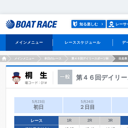
知る楽しむ
レーサ
メインメニュー
レーススケジュール
デ
HOME
メインメニュー
本日のレース
第４６回デイリースポーツ杯
出走表
第４６回デイリー
5月23日
5月24日
初日
２日目
レース
1R
2R
3R