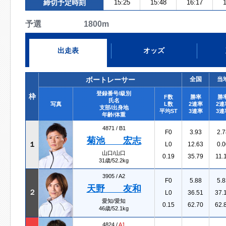
締切予定時刻
15:25
15:48
16:17
1
予選 1800m
出走表
オッズ
ボートレーサー
全国
当
登録番号/級別
枠
F数
勝率
勝
氏名
写真
L数
2連率
2連
支部/出身地
平均ST
3連率
3連
年齢/体重
4871 /
B1
F0
3.93
2.7
菊池 宏志
１
L0
12.63
0.0
山口/山口
0.19
35.79
11.
31歳/52.2kg
3905 /
A2
F0
5.88
5.8
天野 友和
２
L0
36.51
37.
愛知/愛知
0.15
62.70
62.
46歳/52.1kg
4824 /
A1