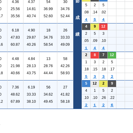
節
0
4.36
4.37
54
30
5
2
5
0
25.56
14.81
36.99
34.76
.08
.14
.02
17
35.56
40.74
52.60
52.44
成
４
５
４
4
9
12
0
6.18
4.90
18
26
2
5
3
績
0
47.83
29.87
34.76
33.33
.05
.09
.10
16
60.87
40.26
58.54
49.09
１
４
４
2
8
7
12
0
4.48
4.84
13
58
1
3
2
5
0
21.98
28.13
28.76
42.26
.18
.15
.18
.17
18
40.66
43.75
44.44
58.93
５
３
３
２
5
12
2
9
0
7.36
6.19
56
27
4
1
5
2
0
48.62
33.33
34.62
41.82
.10
.10
.26
.22
12
67.89
38.10
49.45
58.18
２
１
２
６
。