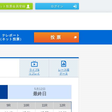
ット投票会員登録
ログイン
テレボート
投票
（ネット投票）
ライブ&
レース場
リプレイ
データ
5月12日
最終日
9R
10R
11R
12R