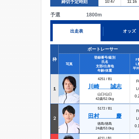
締切予定時刻
10:47
11:16
予選 1800m
出走表
オッズ
ボートレーサー
登録番号/級別
枠
F
氏名
写真
L
支部/出身地
平均
年齢/体重
4251 /
B1
F
川崎 誠志
１
L
山口/山口
0.
42歳/52.0kg
5172 /
B1
F
田村 慶
２
L
徳島/徳島
0.
24歳/53.0kg
4211 /
B1