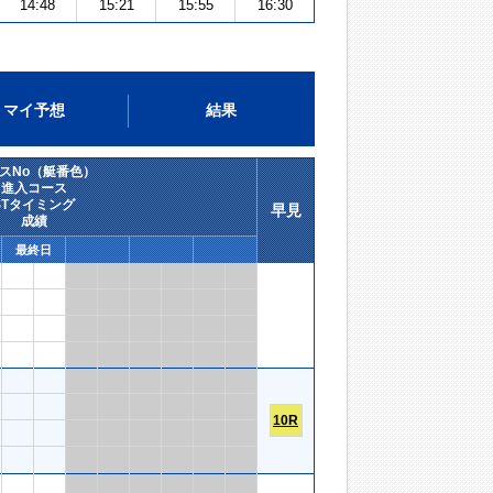
14:48
15:21
15:55
16:30
マイ予想
結果
スNo（艇番色）
進入コース
STタイミング
早見
成績
最終日
10R