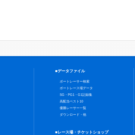
■データファイル
ボートレーサー検索
ボートレース場データ
SG・PG1・G1記録集
高配当ベスト10
優勝レーサー一覧
ダウンロード・他
■レース場・チケットショップ