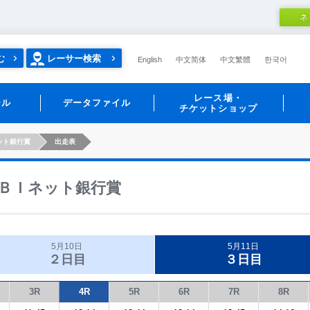
ネ
む
レーサー検索
English
中文简体
中文繁體
한국어
レース場・
ール
データファイル
チケットショップ
ット銀行賞
出走表
ＢＩネット銀行賞
5月10日
5月11日
２日目
３日目
3R
4R
5R
6R
7R
8R