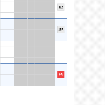
8R
11R
9R