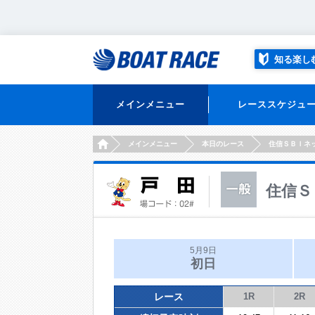
知る楽し
メインメニュー
レーススケジュ
HOME
メインメニュー
本日のレース
住信ＳＢＩネ
住信Ｓ
5月9日
初日
レース
1R
2R