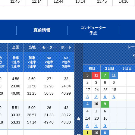
11:45
12:14
12:44
13:14
13:45
14:16
コンピューター
直前情報
予想
レー
全国
当地
モーター
ボート
数
勝率
勝率
No
No
数
2連率
2連率
2連率
2連率
ST
3連率
3連率
3連率
3連率
初日
２日目
３日目
5
11
7
11
0
4.58
3.50
27
33
2
3
6
6
0
23.00
12.50
32.98
24.84
.17
.24
.25
.15
20
40.00
31.25
50.53
40.99
３
３
６
６
4
10
9
0
5.51
5.00
26
43
4
1
6
0
33.33
28.57
31.33
30.72
.14
.20
.16
今
18
53.33
57.14
49.40
48.80
６
１
３
1
10
6