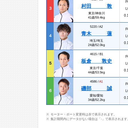
F
村田 敦
３
L
東京/神奈川
0.
41歳/59.4kg
5220 /
A2
F
青木 蓮
４
L
埼玉/埼玉
0.
24歳/52.0kg
4615 /
B1
F
板倉 敦史
５
L
東京/千葉
0.
44歳/53.5kg
4586 /
A1
F
磯部 誠
６
L
愛知/愛知
0.
34歳/52.2kg
モーター・ボート変更時は赤で表示されます。
集計期間内にデータがない場合は「-」で表示されます