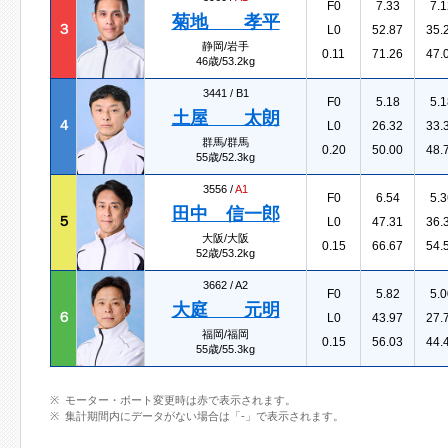
F0
7.33
7.1
菊地 孝平
３
L0
52.87
35.
静岡/岩手
0.11
71.26
47.
46歳/53.2kg
3441 /
B1
F0
5.18
5.1
土屋 太朗
４
L0
26.32
33.
群馬/群馬
0.20
50.00
48.
55歳/52.3kg
3556 /
A1
F0
6.54
5.3
田中 信一郎
５
L0
47.31
36.
大阪/大阪
0.15
66.67
54.
52歳/53.2kg
3662 /
A2
F0
5.82
5.0
大庭 元明
６
L0
43.97
27.
福岡/福岡
0.15
56.03
44.
55歳/55.3kg
モーター・ボート変更時は赤で表示されます。
集計期間内にデータがない場合は「-」で表示されます。