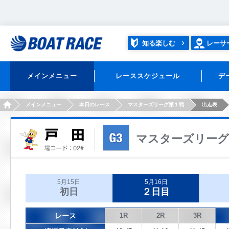
知る楽しむ
レーサ
メインメニュー
レーススケジュール
デ
HOME
メインメニュー
本日のレース
マスターズリーグ第１戦
出走表
マスターズリーグ
5月15日
5月16日
初日
２日目
レース
1R
2R
3R