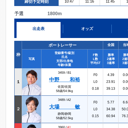
締切予定時刻
10:47
11:16
11:45
1
予選 1800m
出走表
オッズ
ボートレーサー
全国
当
登録番号/級別
枠
F数
勝率
勝
氏名
写真
L数
2連率
2連
支部/出身地
平均ST
3連率
3連
年齢/体重
3459 /
B1
F0
4.39
0.0
中野 和裕
１
L0
23.91
0.0
佐賀/佐賀
0.18
39.13
0.0
58歳/54.9kg
3489 /
A2
F0
5.77
6.6
大場 敏
２
L0
34.38
50.
静岡/静岡
0.15
60.94
76.
58歳/52.5kg
3960 /
A1