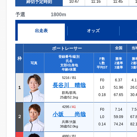
締切予定時刻
10:47
11:16
11:45
1
予選 1800m
出走表
オッズ
ボートレーサー
全国
当
登録番号/級別
枠
F数
勝率
勝
氏名
写真
L数
2連率
2連
支部/出身地
平均ST
3連率
3連
年齢/体重
5216 /
B1
F0
6.37
4.1
長谷川 晴哉
１
L0
51.96
26.
群馬/群馬
0.18
67.65
30.
25歳/52.1kg
4295 /
A1
F0
7.14
7.5
小坂 尚哉
２
L0
59.09
67.
兵庫/大阪
0.14
74.24
82.
38歳/52.0kg
4880 /
B1