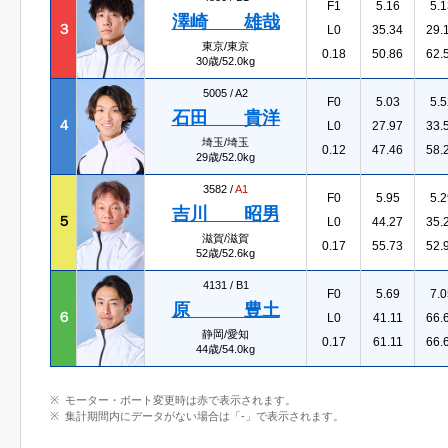
F1
5.16
5.1
澤崎 雄哉
３
L0
35.34
29.
東京/東京
0.18
50.86
62.
30歳/52.0kg
5005 /
A2
F0
5.03
5.5
石田 貴洋
４
L0
27.97
33.
埼玉/埼玉
0.12
47.46
58.
29歳/52.0kg
3582 /
A1
F0
5.95
5.2
吉川 昭男
５
L0
44.27
35.
滋賀/滋賀
0.17
55.73
52.
52歳/52.6kg
4131 /
B1
F0
5.69
7.0
原 豊土
６
L0
41.11
66.
静岡/愛知
0.17
61.11
66.
44歳/54.0kg
モーター・ボート変更時は赤で表示されます。
集計期間内にデータがない場合は「-」で表示されます。