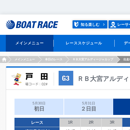
知る楽しむ
レーサ
メインメニュー
レーススケジュール
デ
HOME
メインメニュー
本日のレース
ＲＢ大宮アルディージャカップ
出走
ＲＢ大宮アルディ
5月30日
5月31日
初日
２日目
レース
1R
2R
3R