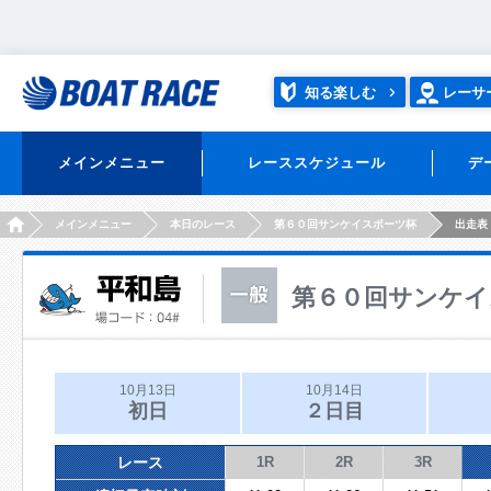
知る楽しむ
レーサ
メインメニュー
レーススケジュール
デ
HOME
メインメニュー
本日のレース
第６０回サンケイスポーツ杯
出走表
第６０回サンケイ
10月13日
10月14日
初日
２日目
レース
1R
2R
3R