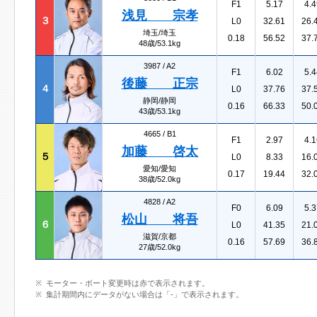
F1
5.17
4.4
浅見 宗孝
３
L0
32.61
26.
埼玉/埼玉
0.18
56.52
37.
48歳/53.1kg
3987 /
A2
F1
6.02
5.4
後藤 正宗
４
L0
37.76
37.
静岡/静岡
0.16
66.33
50.
43歳/53.1kg
4665 /
B1
F1
2.97
4.1
加藤 啓太
５
L0
8.33
16.
愛知/愛知
0.17
19.44
32.
38歳/52.0kg
4828 /
A2
F0
6.09
5.3
松山 将吾
６
L0
41.35
21.
滋賀/京都
0.16
57.69
36.
27歳/52.0kg
モーター・ボート変更時は赤で表示されます。
集計期間内にデータがない場合は「-」で表示されます。