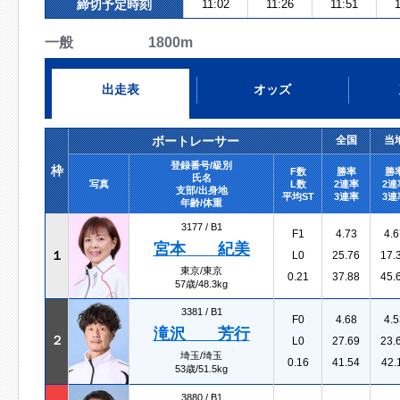
締切予定時刻
11:02
11:26
11:51
1
一般 1800m
出走表
オッズ
ボートレーサー
全国
当
登録番号/級別
枠
F数
勝率
勝
氏名
写真
L数
2連率
2連
支部/出身地
平均ST
3連率
3連
年齢/体重
3177 /
B1
F1
4.73
4.6
宮本 紀美
１
L0
25.76
17.
東京/東京
0.21
37.88
45.
57歳/48.3kg
3381 /
B1
F0
4.68
4.5
滝沢 芳行
２
L0
27.69
23.
埼玉/埼玉
0.16
41.54
42.
53歳/51.5kg
3880 /
B1