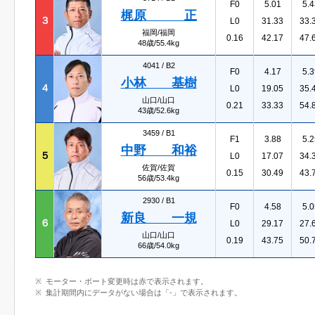
F0
5.01
5.4
梶原 正
３
L0
31.33
33.
福岡/福岡
0.16
42.17
47.
48歳/55.4kg
4041 /
B2
F0
4.17
5.3
小林 基樹
４
L0
19.05
35.
山口/山口
0.21
33.33
54.
43歳/52.6kg
3459 /
B1
F1
3.88
5.2
中野 和裕
５
L0
17.07
34.
佐賀/佐賀
0.15
30.49
43.
56歳/53.4kg
2930 /
B1
F0
4.58
5.0
新良 一規
６
L0
29.17
27.
山口/山口
0.19
43.75
50.
66歳/54.0kg
モーター・ボート変更時は赤で表示されます。
集計期間内にデータがない場合は「-」で表示されます。