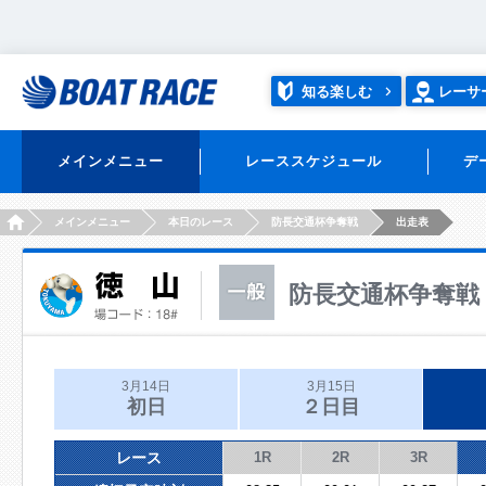
知る楽しむ
レーサ
メインメニュー
レーススケジュール
デ
HOME
メインメニュー
本日のレース
防長交通杯争奪戦
出走表
防長交通杯争奪戦
3月14日
3月15日
初日
２日目
レース
1R
2R
3R