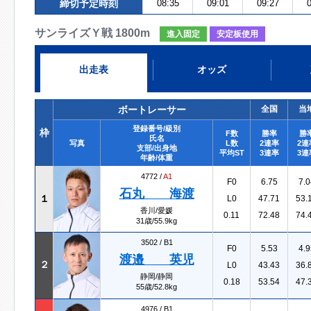
締切予定時刻
08:35
09:01
09:27
0
サンライズＹ戦 1800m
進入固定
安定板使用
出走表
オッズ
ボートレーサー
全国
当
登録番号/級別
枠
F数
勝率
勝
氏名
写真
L数
2連率
2連
支部/出身地
平均ST
3連率
3連
年齢/体重
4772 /
A1
F0
6.75
7.0
石丸 海渡
１
L0
47.71
53.
香川/愛媛
0.11
72.48
74.
31歳/55.9kg
3502 /
B1
F0
5.53
4.9
渡邉 英児
２
L0
43.43
36.
静岡/静岡
0.18
53.54
47.
55歳/52.8kg
4976 /
B1