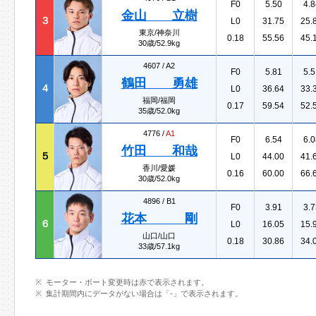
F0
5.50
4.8
金山 立樹
３
L0
31.75
25.
東京/神奈川
0.18
55.56
45.
30歳/52.9kg
4607 /
A2
F0
5.81
5.5
鶴田 勇雄
４
L0
36.64
33.
福岡/福岡
0.17
59.54
52.
35歳/52.0kg
4776 /
A1
F0
6.54
6.0
竹田 和哉
５
L0
44.00
41.
香川/愛媛
0.16
60.00
66.
30歳/52.0kg
4896 /
B1
F0
3.91
3.7
花本 剛
６
L0
16.05
15.
山口/山口
0.18
30.86
34.
33歳/57.1kg
モーター・ボート変更時は赤で表示されます。
集計期間内にデータがない場合は「-」で表示されます。