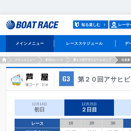
知る楽しむ
レーサ
メインメニュー
レーススケジュール
デ
HOME
メインメニュー
本日のレース
第２０回アサヒビールカップ
出走表
第２０回アサヒビ
12月14日
12月15日
初日
２日目
レース
1R
2R
3R