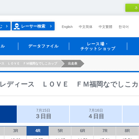
ネ
む
レーサー検索
English
中文简体
中文繁體
한국어
レース場・
ール
データファイル
チケットショップ
ース ＬＯＶＥ ＦＭ福岡なでしこカップ
出走表
レディース ＬＯＶＥ ＦＭ福岡なでしこカ
7月15日
7月16日
３日目
４日目
3R
4R
5R
6R
7R
8R