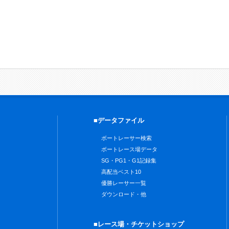
■データファイル
ボートレーサー検索
ボートレース場データ
SG・PG1・G1記録集
高配当ベスト10
優勝レーサー一覧
ダウンロード・他
■レース場・チケットショップ