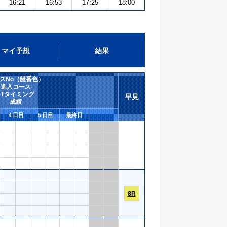
16:21
16:53
17:25
18:00
マイ予想
結果
スNo（艇番色）
進入コース
STタイミング
早見
成績
４日目
５日目
最終日
8R