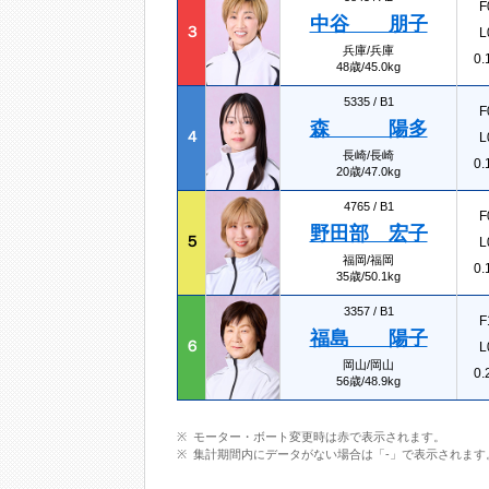
F
中谷 朋子
３
L
兵庫/兵庫
0.
48歳/45.0kg
5335 /
B1
F
森 陽多
４
L
長崎/長崎
0.
20歳/47.0kg
4765 /
B1
F
野田部 宏子
５
L
福岡/福岡
0.
35歳/50.1kg
3357 /
B1
F
福島 陽子
６
L
岡山/岡山
0.
56歳/48.9kg
モーター・ボート変更時は赤で表示されます。
集計期間内にデータがない場合は「-」で表示されます