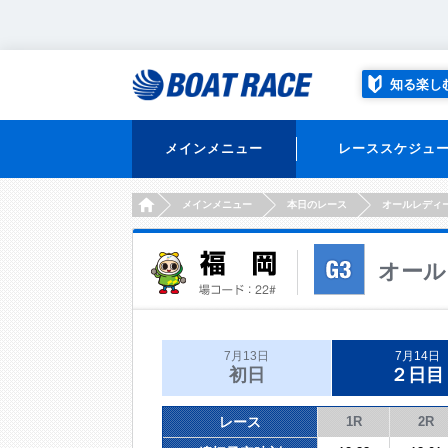
知る楽し
メインメニュー
レーススケジュ
HOME
メインメニュー
本日のレース
オールレディ
オール
7月13日
7月14日
初日
２日目
レース
1R
2R