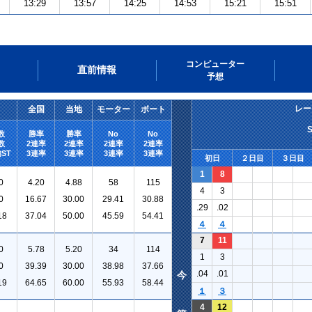
13:29
13:57
14:25
14:53
15:21
15:51
コンピューター
直前情報
予想
レー
全国
当地
モーター
ボート
数
勝率
勝率
No
No
数
2連率
2連率
2連率
2連率
ST
3連率
3連率
3連率
3連率
初日
２日目
３日目
1
8
0
4.20
4.88
58
115
4
3
0
16.67
30.00
29.41
30.88
.29
.02
18
37.04
50.00
45.59
54.41
４
４
7
11
0
5.78
5.20
34
114
1
3
0
39.39
30.00
38.98
37.66
.04
.01
今
19
64.65
60.00
55.93
58.44
１
３
4
12