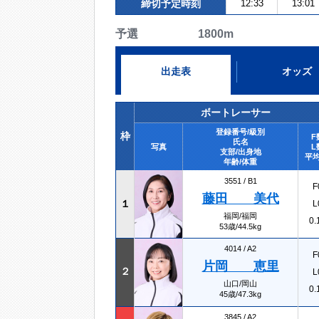
締切予定時刻
12:33
13:01
予選 1800m
出走表
オッズ
ボートレーサー
登録番号/級別
枠
F
氏名
写真
L
支部/出身地
平均
年齢/体重
3551 /
B1
F
藤田 美代
１
L
福岡/福岡
0.
53歳/44.5kg
4014 /
A2
F
片岡 恵里
２
L
山口/岡山
0.
45歳/47.3kg
3845 /
A2