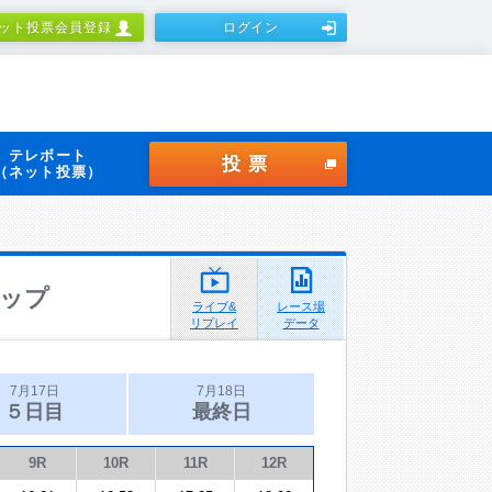
ット投票会員登録
ログイン
テレボート
投票
（ネット投票）
ップ
ライブ&
レース場
リプレイ
データ
7月17日
7月18日
５日目
最終日
9R
10R
11R
12R