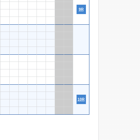
9R
10R