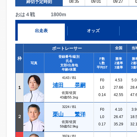
締切予定時刻
08:35
09:01
09:27
0
おは４戦 1800m
出走表
オッズ
ボートレーサー
全国
当
登録番号/級別
枠
F数
勝率
勝
氏名
写真
L数
2連率
2連
支部/出身地
平均ST
3連率
3連
年齢/体重
4143 /
B1
F0
4.53
5.0
浦田 晃嗣
１
L0
27.66
28.
佐賀/佐賀
0.14
42.55
47.
43歳/55.1kg
3224 /
B1
F0
4.10
3.9
栗山 繁洋
２
L0
26.47
18.
佐賀/佐賀
0.17
35.29
32.
59歳/52.9kg
3974 /
B1