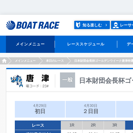
知る楽しむ
レーサ
メインメニュー
レーススケジュール
デ
HOME
メインメニュー
本日のレース
日本財団会長杯ゴールデンウイーク唐津特
日本財団会長杯ゴ
4月29日
4月30日
初日
２日目
レース
1R
2R
3R