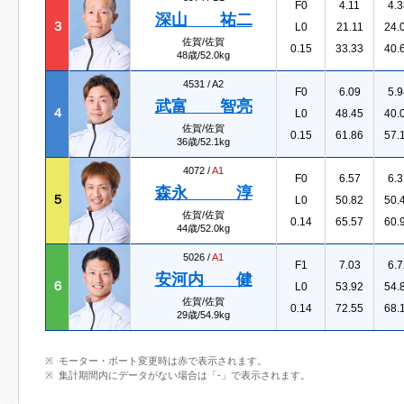
F0
4.11
4.3
深山 祐二
３
L0
21.11
24.
佐賀/佐賀
0.15
33.33
40.
48歳/52.0kg
4531 /
A2
F0
6.09
5.9
武富 智亮
４
L0
48.45
40.
佐賀/佐賀
0.15
61.86
57.
36歳/52.1kg
4072 /
A1
F0
6.57
6.3
森永 淳
５
L0
50.82
50.
佐賀/佐賀
0.14
65.57
60.
44歳/52.0kg
5026 /
A1
F1
7.03
6.7
安河内 健
６
L0
53.92
54.
佐賀/佐賀
0.14
72.55
68.
29歳/54.9kg
モーター・ボート変更時は赤で表示されます。
集計期間内にデータがない場合は「-」で表示されます。