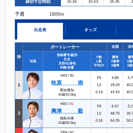
締切予定時刻
15:16
15:53
16:26
1
予選 1800m
出走表
オッズ
ボートレーサー
全国
当
登録番号/級別
枠
F数
勝率
勝
氏名
写真
L数
2連率
2連
支部/出身地
平均ST
3連率
3連
年齢/体重
4303 /
B1
F0
4.86
5.7
牧原 崇
１
L0
29.29
40.
愛知/愛知
0.19
43.43
40.
40歳/52.0kg
4052 /
A1
F0
6.37
5.2
興津 藍
２
L0
48.70
30.
徳島/兵庫
0.16
64.35
50.
42歳/50.5kg
3304 /
A2