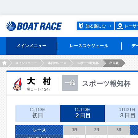
知る楽しむ
レーサ
メインメニュー
レーススケジュール
デ
HOME
メインメニュー
本日のレース
スポーツ報知杯
出走表
スポーツ報知杯
11月19日
11月20日
11月21日
初日
２日目
３日目
レース
1R
2R
3R