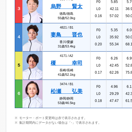
F0
5.85
5.7
烏野 賢太
３
L0
42.11
36.
徳島/徳島
0.16
57.02
50.
55歳/52.0kg
4821 /
B1
F0
5.35
6.0
妻鳥 晋也
４
L0
35.92
50.
香川/愛媛
0.20
55.34
68.
31歳/53.4kg
4171 /
A2
F0
6.26
6.9
榎 幸司
５
L0
42.45
52.
長崎/長崎
0.17
62.26
75.
41歳/52.1kg
3474 /
B1
F0
4.96
6.1
松瀬 弘美
６
L0
29.29
42.
静岡/静岡
0.18
47.47
61.
53歳/46.5kg
モーター・ボート変更時は赤で表示されます。
集計期間内にデータがない場合は「-」で表示されます。