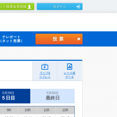
ット投票会員登録
ログイン
テレボート
投票
（ネット投票）
ライブ&
レース場
リプレイ
データ
5月29日
5月30日
５日目
最終日
9R
10R
11R
12R