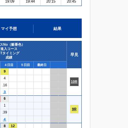
19:09
19:44
20:15
20:45
マイ予想
結果
スNo（艇番色）
進入コース
STタイミング
早見
成績
４日目
５日目
最終日
9
4
10R
.16
３
6
1
9R
.39
４
8
12