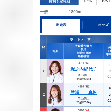
締切予定時刻
15:16
15:50
一般 1800m
出走表
オッズ
ボートレーサー
登録番号/級別
枠
F
氏名
写真
L
支部/出身地
平均
年齢/体重
4011 /
A2
F
堀之内紀代子
１
L
岡山/岡山
0.
44歳/46.5kg
4884 /
B1
F
勝浦 真帆
２
L
岡山/岡山
0.
28歳/47.8kg
3900 /
A1