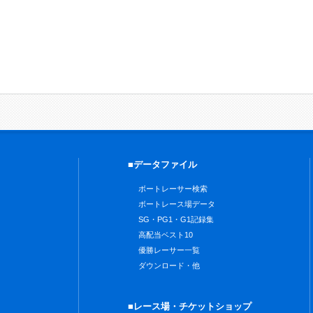
■データファイル
ボートレーサー検索
ボートレース場データ
SG・PG1・G1記録集
高配当ベスト10
優勝レーサー一覧
ダウンロード・他
■レース場・チケットショップ