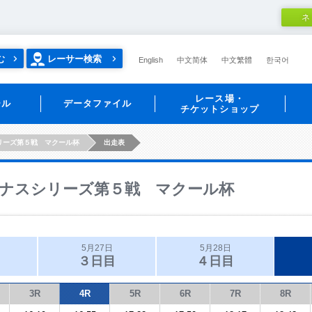
ネ
む
レーサー検索
English
中文简体
中文繁體
한국어
レース場・
ール
データファイル
チケットショップ
リーズ第５戦 マクール杯
出走表
ナスシリーズ第５戦 マクール杯
5月27日
5月28日
３日目
４日目
3R
4R
5R
6R
7R
8R