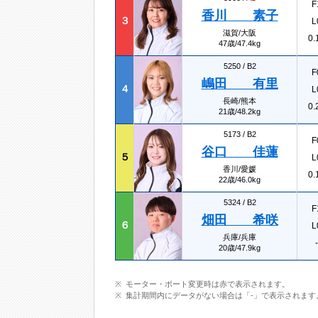
F
香川 素子
３
L
滋賀/大阪
0.
47歳/47.4kg
5250 /
B2
F
嶋田 有里
４
L
長崎/熊本
0.
21歳/48.2kg
5173 /
B2
F
谷口 佳蓮
５
L
香川/愛媛
0.
22歳/46.0kg
5324 /
B2
F
畑田 希咲
６
L
兵庫/兵庫
-
20歳/47.9kg
モーター・ボート変更時は赤で表示されます。
集計期間内にデータがない場合は「-」で表示されます