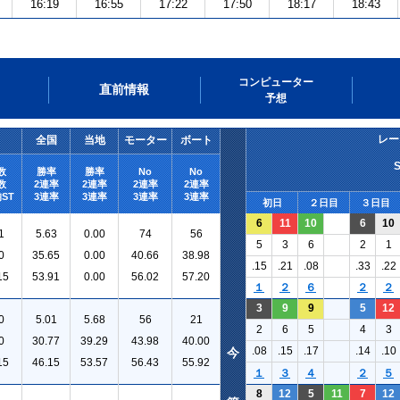
16:19
16:55
17:22
17:50
18:17
18:43
コンピューター
直前情報
予想
レー
全国
当地
モーター
ボート
数
勝率
勝率
No
No
数
2連率
2連率
2連率
2連率
ST
3連率
3連率
3連率
3連率
初日
２日目
３日目
6
11
10
6
10
1
5.63
0.00
74
56
5
3
6
2
1
0
35.65
0.00
40.66
38.98
.15
.21
.08
.33
.22
15
53.91
0.00
56.02
57.20
１
２
６
２
２
3
9
9
5
12
0
5.01
5.68
56
21
2
6
5
4
3
0
30.77
39.29
43.98
40.00
.08
.15
.17
.14
.10
今
15
46.15
53.57
56.43
55.92
１
３
４
２
５
8
12
5
11
7
12