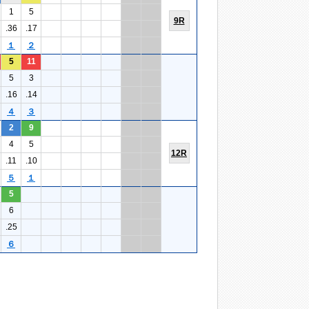
1
5
9R
.36
.17
１
２
5
11
5
3
.16
.14
４
３
2
9
4
5
12R
.11
.10
５
１
5
6
.25
６