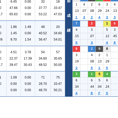
節
1
6.45
0.00
32
18
1
4
2
6
3
4
0
47.66
0.00
37.77
33.47
.13
.07
.08
.29
.24
.13
17
65.63
0.00
53.22
47.03
成
１
３
２
４
３
３
7
2
1
6
0
1.86
1.49
48
20
4
3
5
3
績
0
1.45
0.00
40.52
34.60
.15
.07
.12
.45
26
8.70
1.54
56.47
54.01
５
３
４
６
8
2
9
8
0
4.51
3.78
54
57
3
4
2
1
0
22.37
17.39
34.60
30.65
.19
.08
.13
.29
17
39.47
30.43
48.52
50.00
２
５
１
５
3
1
5
4
1
1.09
0.00
71
75
6
6
5
6
0
0.00
0.00
28.70
33.47
.34
.44
.04
.24
0.00
0.00
48.70
50.21
４
６
Ｆ
５
。