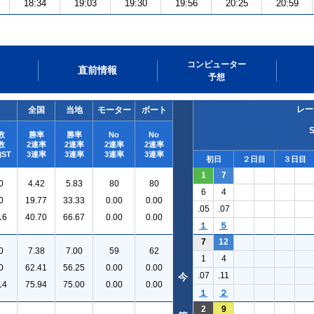
18:34
19:03
19:30
19:56
20:25
20:59
コンピューター
直前情報
予想
レー
全国
当地
モーター
ボート
数
勝率
勝率
No
No
数
2連率
2連率
2連率
2連率
ST
3連率
3連率
3連率
3連率
初日
２日目
３日目
1
7
0
4.42
5.83
80
80
6
4
0
19.77
33.33
0.00
0.00
.05
.07
16
40.70
66.67
0.00
0.00
１
５
7
12
0
7.38
7.00
59
62
1
4
0
62.41
56.25
0.00
0.00
.07
.11
今
14
75.94
75.00
0.00
0.00
１
２
2
9