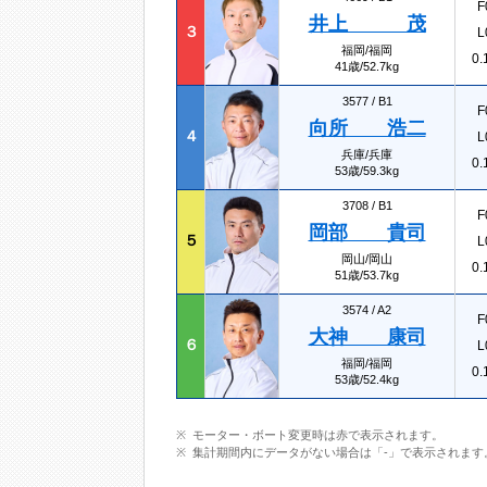
F
井上 茂
３
L
福岡/福岡
0.
41歳/52.7kg
3577 /
B1
F
向所 浩二
４
L
兵庫/兵庫
0.
53歳/59.3kg
3708 /
B1
F
岡部 貴司
５
L
岡山/岡山
0.
51歳/53.7kg
3574 /
A2
F
大神 康司
６
L
福岡/福岡
0.
53歳/52.4kg
モーター・ボート変更時は赤で表示されます。
集計期間内にデータがない場合は「-」で表示されます