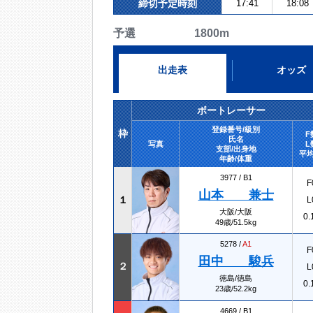
締切予定時刻
17:41
18:08
予選 1800m
出走表
オッズ
ボートレーサー
登録番号/級別
枠
F
氏名
写真
L
支部/出身地
平均
年齢/体重
3977 /
B1
F
山本 兼士
１
L
大阪/大阪
0.
49歳/51.5kg
5278 /
A1
F
田中 駿兵
２
L
徳島/徳島
0.
23歳/52.2kg
4669 /
B1