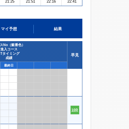
21:25
21:51
22:16
22:41
マイ予想
結果
スNo（艇番色）
進入コース
STタイミング
早見
成績
最終日
10R