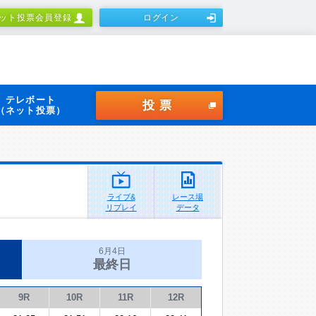
ット投票会員登録
ログイン
テレボート
投票
（ネット投票）
ライブ&
レース場
リプレイ
データ
6月4日
最終日
9R
10R
11R
12R