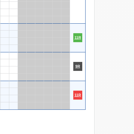
11R
9R
11R