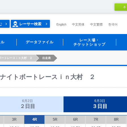
ネ
む
レーサー検索
English
中文简体
中文繁體
한국어
レース場・
ール
データファイル
チケットショップ
ボートレースｉｎ大村 ２
出走表
ナイトボートレースｉｎ大村 ２
6月2日
6月3日
２日目
３日目
3R
4R
5R
6R
7R
8R