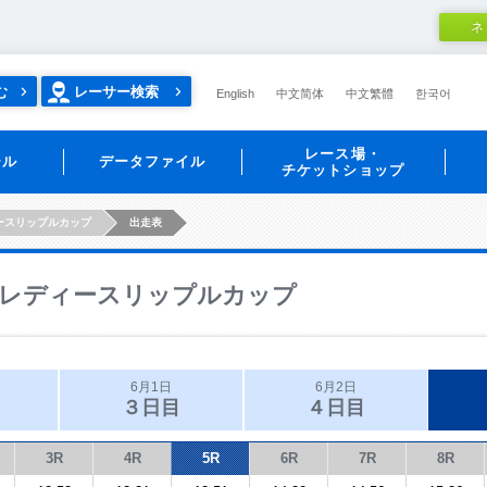
ネ
む
レーサー検索
English
中文简体
中文繁體
한국어
レース場・
ール
データファイル
チケットショップ
ースリップルカップ
出走表
レディースリップルカップ
6月1日
6月2日
３日目
４日目
3R
4R
5R
6R
7R
8R