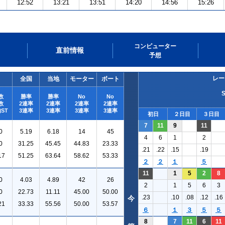
12:52
13:21
13:51
14:20
14:56
15:26
コンピューター
直前情報
予想
レー
全国
当地
モーター
ボート
数
勝率
勝率
No
No
数
2連率
2連率
2連率
2連率
ST
3連率
3連率
3連率
3連率
初日
２日目
３日目
7
11
9
11
0
5.19
6.18
14
45
4
6
1
2
0
31.25
45.45
44.83
23.33
.21
.22
.15
.19
17
51.25
63.64
58.62
53.33
２
２
１
５
11
1
5
2
8
0
4.03
4.89
42
26
2
1
5
6
3
0
22.73
11.11
45.00
50.00
.23
.10
.08
.12
.16
今
21
33.33
55.56
50.00
53.57
６
１
３
５
５
8
7
11
6
11