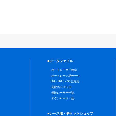
■データファイル
ボートレーサー検索
ボートレース場データ
SG・PG1・G1記録集
高配当ベスト10
優勝レーサー一覧
ダウンロード・他
■レース場・チケットショップ