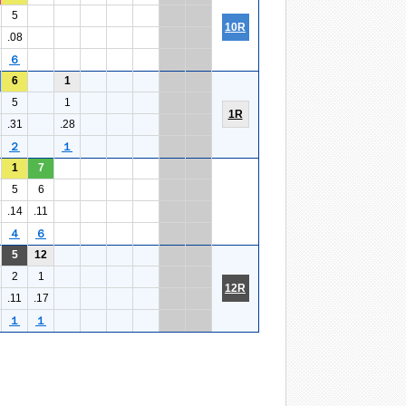
5
10R
.08
６
6
1
5
1
1R
.31
.28
２
１
1
7
5
6
.14
.11
４
６
5
12
2
1
12R
.11
.17
１
１