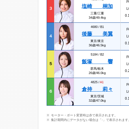
F
塩崎 桐加
３
L
三重/三重
0.
34歳/49.4kg
4680 /
B1
F
後藤 美翼
４
L
東京/東京
0.
36歳/46.5kg
5184 /
B2
F
飯塚 響
５
L
群馬/栃木
0.
26歳/46.0kg
4825 /
A1
F
倉持 莉々
６
L
東京/茨城
0.
32歳/47.0kg
モーター・ボート変更時は赤で表示されます。
集計期間内にデータがない場合は「-」で表示されます