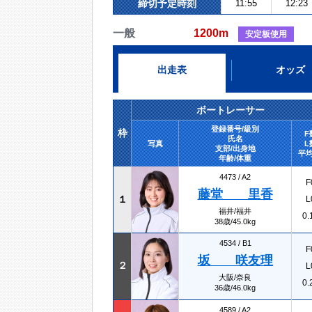
締切予定時刻
11:55
12:23
一般
1200m
安定板使用
出走表
オッズ
ボートレーサー
登録番号/級別
枠
F
氏名
写真
L
支部/出身地
平均
年齢/体重
4473 /
A2
F
藤堂 里香
１
L
福井/福井
0.
38歳/45.0kg
4534 /
B1
F
坂 咲友理
２
L
大阪/奈良
0.
36歳/46.0kg
4589 /
A2