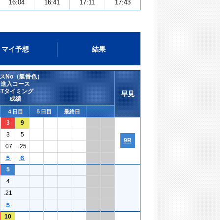
16:04
16:41
17:11
17:43
マイ予想
結果
スNo（艇番色）
進入コース
STタイミング
早見
成績
４日目
５日目
最終日
3
9
3
5
9R
.07
.25
５
６
5
4
.21
５
10