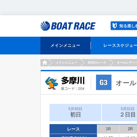
知る楽し
メインメニュー
レーススケジュ
HOME
メインメニュー
本日のレース
オールレディ
オール
5月30日
5月31日
初日
２日目
レース
1R
2R