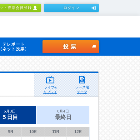
ット投票会員登録
ログイン
テレボート
投票
（ネット投票）
ライブ&
レース場
リプレイ
データ
6月3日
6月4日
５日目
最終日
9R
10R
11R
12R