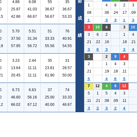
節
0
4.88
6.08
55
35
1
4
6
2
3
0
25.97
41.03
36.67
36.67
.08
.06
.24
.17
.09
15
42.86
66.67
56.67
53.33
成
１
３
３
１
３
3
10
8
3
10
0
5.70
5.51
51
76
3
6
2
1
4
績
0
37.50
31.34
33.33
40.91
.21
.22
.16
.18
.21
19
57.95
56.72
55.56
54.55
３
６
３
２
４
3
2
9
4
0
3.23
2.44
35
31
2
1
4
3
0
13.64
11.11
23.81
28.57
.21
.19
.18
.11
21
20.45
11.11
61.90
50.00
５
４
６
５
7
12
4
8
12
0
6.73
6.63
37
74
5
1
5
4
3
0
46.60
56.16
25.00
33.33
.11
.21
.08
.09
.11
12
66.02
67.12
40.00
46.67
３
２
３
２
４
。