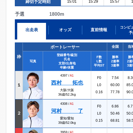
締切予定時刻
15:01
15:29
15:57
1
予選 1800m
コンピ
出走表
オッズ
直前情報
予
ボートレーサー
全国
当
登録番号/級別
枠
F数
勝率
勝
氏名
写真
L数
2連率
2連
支部/出身地
平均ST
3連率
3連
年齢/体重
4397 /
A1
F0
7.54
8.3
西村 拓也
１
L0
60.00
85.
大阪/大阪
0.16
77.78
90.
36歳/52.2kg
4308 /
A1
F0
6.86
6.7
河村 了
２
L0
50.46
50.
愛知/愛知
0.15
68.81
58.
39歳/52.0kg
3959 /
A1