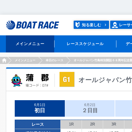
知る楽しむ
レーサ
メインメニュー
レーススケジュール
デ
HOME
メインメニュー
本日のレース
オールジャパン竹島特別開設６８周年記念
オールジャパン竹
6月1日
6月2日
初日
２日目
レース
1R
2R
3R