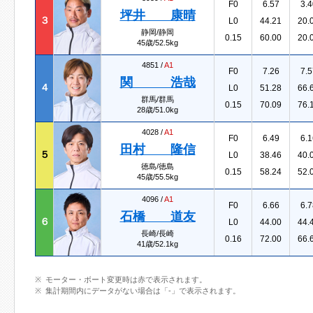
F0
6.57
3.4
坪井 康晴
３
L0
44.21
20.
静岡/静岡
0.15
60.00
20.
45歳/52.5kg
4851 /
A1
F0
7.26
7.5
関 浩哉
４
L0
51.28
66.
群馬/群馬
0.15
70.09
76.
28歳/51.0kg
4028 /
A1
F0
6.49
6.1
田村 隆信
５
L0
38.46
40.
徳島/徳島
0.15
58.24
52.
45歳/55.5kg
4096 /
A1
F0
6.66
6.7
石橋 道友
６
L0
44.00
44.
長崎/長崎
0.16
72.00
66.
41歳/52.1kg
モーター・ボート変更時は赤で表示されます。
集計期間内にデータがない場合は「-」で表示されます。