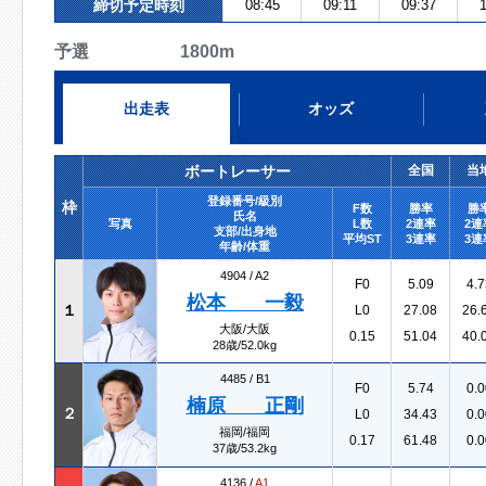
締切予定時刻
08:45
09:11
09:37
1
予選 1800m
出走表
オッズ
ボートレーサー
全国
当
登録番号/級別
枠
F数
勝率
勝
氏名
写真
L数
2連率
2連
支部/出身地
平均ST
3連率
3連
年齢/体重
4904 /
A2
F0
5.09
4.7
松本 一毅
１
L0
27.08
26.
大阪/大阪
0.15
51.04
40.
28歳/52.0kg
4485 /
B1
F0
5.74
0.0
楠原 正剛
２
L0
34.43
0.0
福岡/福岡
0.17
61.48
0.0
37歳/53.2kg
4136 /
A1