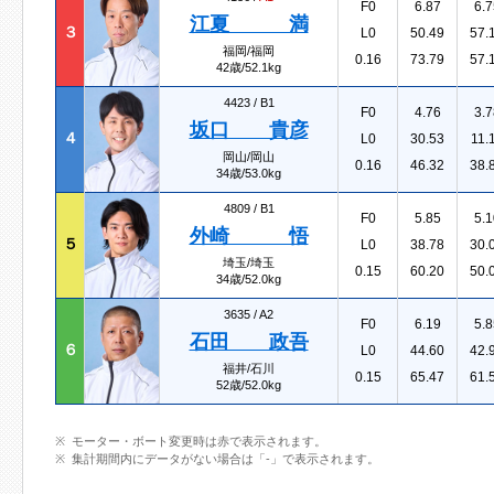
F0
6.87
6.7
江夏 満
３
L0
50.49
57.
福岡/福岡
0.16
73.79
57.
42歳/52.1kg
4423 /
B1
F0
4.76
3.7
坂口 貴彦
４
L0
30.53
11.
岡山/岡山
0.16
46.32
38.
34歳/53.0kg
4809 /
B1
F0
5.85
5.1
外崎 悟
５
L0
38.78
30.
埼玉/埼玉
0.15
60.20
50.
34歳/52.0kg
3635 /
A2
F0
6.19
5.8
石田 政吾
６
L0
44.60
42.
福井/石川
0.15
65.47
61.
52歳/52.0kg
モーター・ボート変更時は赤で表示されます。
集計期間内にデータがない場合は「-」で表示されます。