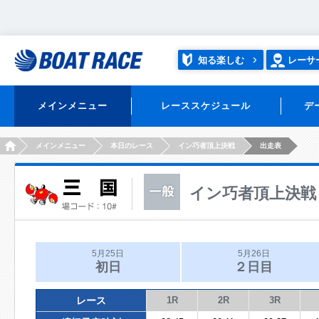
知る楽しむ
レーサ
メインメニュー
レーススケジュール
デ
HOME
メインメニュー
本日のレース
イン巧者頂上決戦
出走表
イン巧者頂上決戦
5月25日
5月26日
初日
２日目
レース
1R
2R
3R