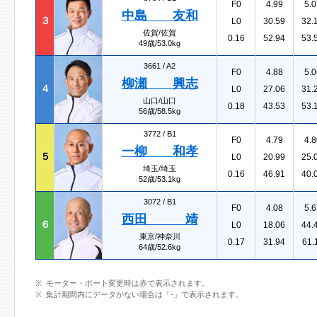
F0
4.99
5.0
中島 友和
３
L0
30.59
32.
佐賀/佐賀
0.16
52.94
53.
49歳/53.0kg
3661 /
A2
F0
4.88
5.0
柳瀬 興志
４
L0
27.06
31.
山口/山口
0.18
43.53
53.
56歳/58.5kg
3772 /
B1
F0
4.79
4.8
一柳 和孝
５
L0
20.99
25.
埼玉/埼玉
0.16
46.91
40.
52歳/53.1kg
3072 /
B1
F0
4.08
5.6
西田 靖
６
L0
18.06
44.
東京/神奈川
0.17
31.94
61.
64歳/52.6kg
モーター・ボート変更時は赤で表示されます。
集計期間内にデータがない場合は「-」で表示されます。