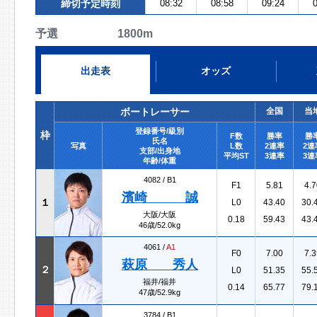
締切予定時刻
08:32
08:58
09:24
0
予選 1800m
出走表
オッズ
ボートレーサー
全国
当
登録番号/級別
枠
F数
勝率
勝
氏名
写真
L数
2連率
2連
支部/出身地
平均ST
3連率
3連
年齢/体重
4082 /
B1
F1
5.81
4.7
濱崎 誠
１
L0
43.40
30.
大阪/大阪
0.18
59.43
43.
46歳/52.0kg
4061 /
A1
F0
7.00
7.3
萩原 秀人
２
L0
51.35
55.
福井/福井
0.14
65.77
79.
47歳/52.9kg
3784 /
B1