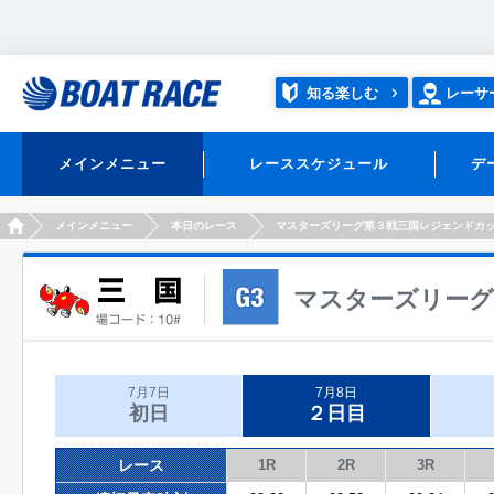
知る楽しむ
レーサ
メインメニュー
レーススケジュール
デ
HOME
メインメニュー
本日のレース
マスターズリーグ第３戦三国レジェンドカ
マスターズリーグ
7月7日
7月8日
初日
２日目
レース
1R
2R
3R