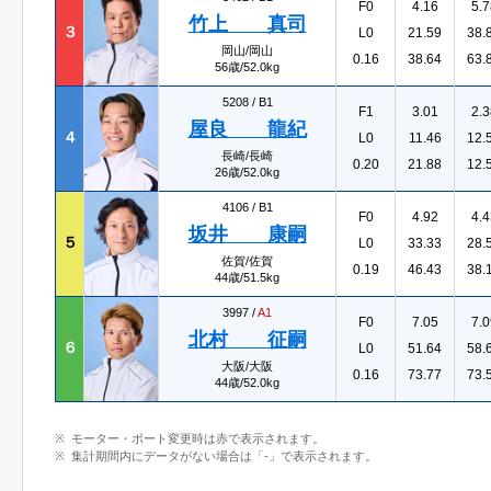
F0
4.16
5.7
竹上 真司
３
L0
21.59
38.
岡山/岡山
0.16
38.64
63.
56歳/52.0kg
5208 /
B1
F1
3.01
2.3
屋良 龍紀
４
L0
11.46
12.
長崎/長崎
0.20
21.88
12.
26歳/52.0kg
4106 /
B1
F0
4.92
4.4
坂井 康嗣
５
L0
33.33
28.
佐賀/佐賀
0.19
46.43
38.
44歳/51.5kg
3997 /
A1
F0
7.05
7.0
北村 征嗣
６
L0
51.64
58.
大阪/大阪
0.16
73.77
73.
44歳/52.0kg
モーター・ボート変更時は赤で表示されます。
集計期間内にデータがない場合は「-」で表示されます。