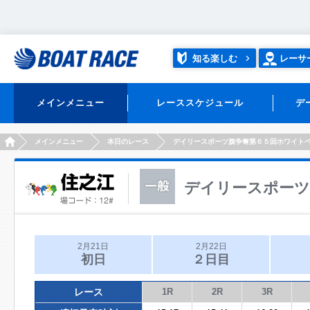
知る楽しむ
レーサ
メインメニュー
レーススケジュール
デ
HOME
メインメニュー
本日のレース
デイリースポーツ旗争奪第６５回ホワイト
デイリースポーツ
2月21日
2月22日
初日
２日目
レース
1R
2R
3R