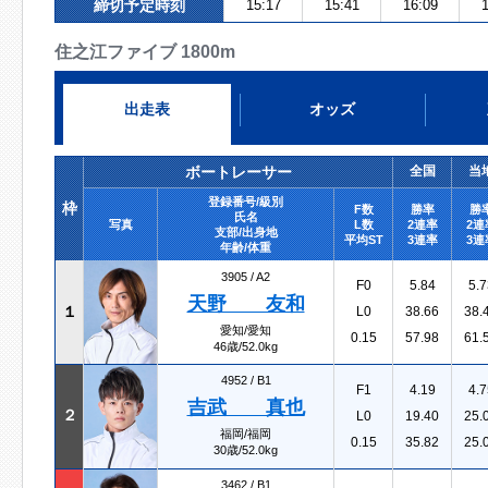
締切予定時刻
15:17
15:41
16:09
1
住之江ファイブ 1800m
出走表
オッズ
ボートレーサー
全国
当
登録番号/級別
枠
F数
勝率
勝
氏名
写真
L数
2連率
2連
支部/出身地
平均ST
3連率
3連
年齢/体重
3905 /
A2
F0
5.84
5.7
天野 友和
１
L0
38.66
38.
愛知/愛知
0.15
57.98
61.
46歳/52.0kg
4952 /
B1
F1
4.19
4.7
吉武 真也
２
L0
19.40
25.
福岡/福岡
0.15
35.82
25.
30歳/52.0kg
3462 /
B1