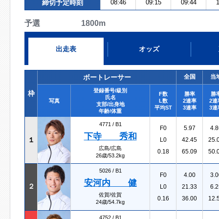
締切予定時刻
08:46
09:15
09:44
1
予選 1800m
出走表
オッズ
ボートレーサー
全国
当
登録番号/級別
枠
F数
勝率
勝
氏名
写真
L数
2連率
2連
支部/出身地
平均ST
3連率
3連
年齢/体重
4771 /
B1
F0
5.97
4.8
下寺 秀和
１
L0
42.45
25.
広島/広島
0.18
65.09
50.
26歳/53.2kg
5026 /
B1
F0
4.00
3.0
安河内 健
２
L0
21.33
6.2
佐賀/佐賀
0.16
36.00
12.
24歳/54.7kg
4752 /
B1