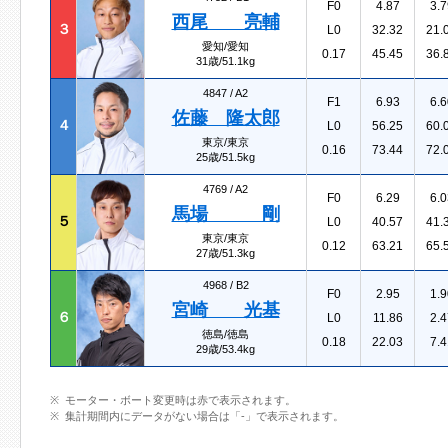
F0
4.87
3.7
西尾 亮輔
３
L0
32.32
21.
愛知/愛知
0.17
45.45
36.
31歳/51.1kg
4847 /
A2
F1
6.93
6.6
佐藤 隆太郎
４
L0
56.25
60.
東京/東京
0.16
73.44
72.
25歳/51.5kg
4769 /
A2
F0
6.29
6.0
馬場 剛
５
L0
40.57
41.
東京/東京
0.12
63.21
65.
27歳/51.3kg
4968 /
B2
F0
2.95
1.9
宮崎 光基
６
L0
11.86
2.4
徳島/徳島
0.18
22.03
7.4
29歳/53.4kg
モーター・ボート変更時は赤で表示されます。
集計期間内にデータがない場合は「-」で表示されます。