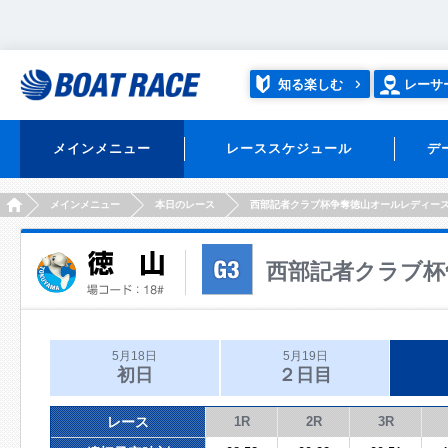
知る楽しむ
レーサ
メインメニュー
レーススケジュール
デ
HOME
メインメニュー
本日のレース
西部記者クラブ杯争奪徳山オールレディー
西部記者クラブ杯
5月18日
5月19日
初日
２日目
レース
1R
2R
3R