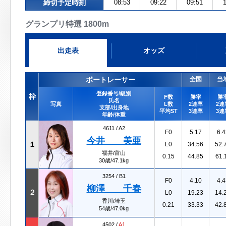
締切予定時刻
08:53
09:22
09:51
1
グランプリ特選 1800m
出走表
オッズ
ボートレーサー
全国
当
登録番号/級別
枠
F数
勝率
勝
氏名
写真
L数
2連率
2連
支部/出身地
平均ST
3連率
3連
年齢/体重
4611 /
A2
F0
5.17
6.4
今井 美亜
１
L0
34.56
52.
福井/富山
0.15
44.85
61.
30歳/47.1kg
3254 /
B1
F0
4.10
4.4
柳澤 千春
２
L0
19.23
14.
香川/埼玉
0.21
33.33
42.
54歳/47.0kg
4502 /
A1