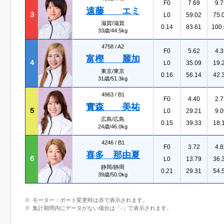
F0
7.69
9.7
遠藤 エミ
３
L0
59.02
75.
滋賀/滋賀
0.14
83.61
100.
33歳/44.5kg
4758 /
A2
F0
5.62
4.3
富樫 麗加
４
L0
35.09
19.
東京/東京
0.16
56.14
42.
31歳/51.3kg
4963 /
B1
F0
4.40
2.7
實森 美祐
５
L0
29.21
9.0
広島/広島
0.15
39.33
18.
24歳/46.0kg
4246 /
B1
F0
3.72
4.8
喜多 那由夏
６
L0
13.79
36.
静岡/静岡
0.21
29.31
54.
39歳/50.0kg
モーター・ボート変更時は赤で表示されます。
集計期間内にデータがない場合は「-」で表示されます。