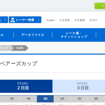
ネ
む
レーサー検索
English
中文简体
中文繁體
한국어
レース場・
ール
データファイル
チケットショップ
ズカップ
出走表
ベアーズカップ
5月18日
5月19日
２日目
３日目
3R
4R
5R
6R
7R
8R