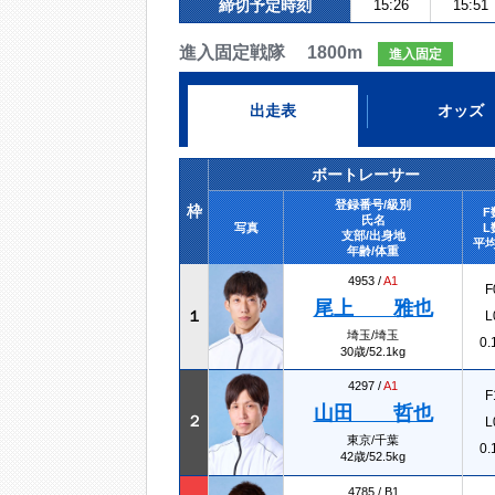
締切予定時刻
15:26
15:51
進入固定戦隊 1800m
進入固定
出走表
オッズ
ボートレーサー
登録番号/級別
枠
F
氏名
写真
L
支部/出身地
平均
年齢/体重
4953 /
A1
F
尾上 雅也
１
L
埼玉/埼玉
0.
30歳/52.1kg
4297 /
A1
F
山田 哲也
２
L
東京/千葉
0.
42歳/52.5kg
4785 /
B1