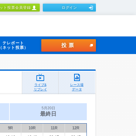
ット投票会員登録
ログイン
テレボート
投票
（ネット投票）
ライブ&
レース場
リプレイ
データ
5月20日
最終日
9R
10R
11R
12R