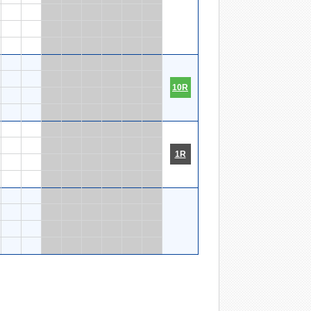
10R
1R