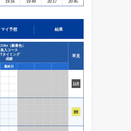
19:16
19:49
20:17
20:45
マイ予想
結果
スNo（艇番色）
進入コース
STタイミング
早見
成績
最終日
11R
9R