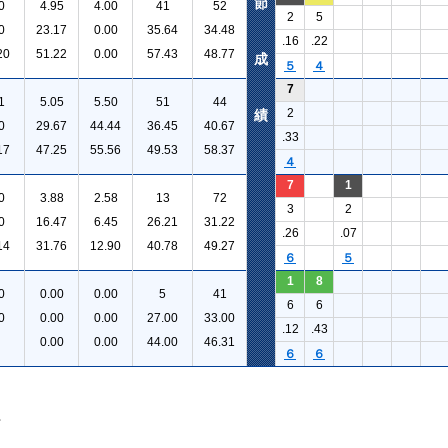
節
0
4.95
4.00
41
52
2
5
0
23.17
0.00
35.64
34.48
.16
.22
20
51.22
0.00
57.43
48.77
成
５
４
7
1
5.05
5.50
51
44
2
績
0
29.67
44.44
36.45
40.67
.33
17
47.25
55.56
49.53
58.37
４
7
1
0
3.88
2.58
13
72
3
2
0
16.47
6.45
26.21
31.22
.26
.07
14
31.76
12.90
40.78
49.27
６
５
1
8
0
0.00
0.00
5
41
6
6
0
0.00
0.00
27.00
33.00
.12
.43
0.00
0.00
44.00
46.31
６
６
。