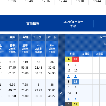
16:18
16:48
17:16
17:44
18:10
18:44
コンピューター
直前情報
予想
レー
全国
当地
モーター
ボート
数
勝率
勝率
No
No
数
2連率
2連率
2連率
2連率
ST
3連率
3連率
3連率
3連率
初日
２日目
３日目
4
10
0
6.36
7.19
53
36
5
3
0
47.45
59.38
22.43
32.43
.11
.15
15
61.31
75.00
38.32
54.95
１
１
8
12
1
6.59
7.68
8
38
1
4
0
49.52
71.43
23.23
33.83
.23
.11
今
10
61.90
75.00
36.36
45.27
１
５
3
11