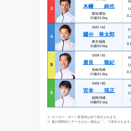
F
木幡 純也
３
L
愛知/愛知
0.
37歳/52.0kg
5047 /
A2
F
國分 将太郎
４
L
東京/福島
0.
31歳/53.5kg
5208 /
B1
F
屋良 龍紀
５
L
長崎/長崎
0.
27歳/51.0kg
5409 /
B2
F
宮本 琉正
６
L
福岡/沖縄
-
19歳/53.1kg
モーター・ボート変更時は赤で表示されます。
集計期間内にデータがない場合は「-」で表示されます