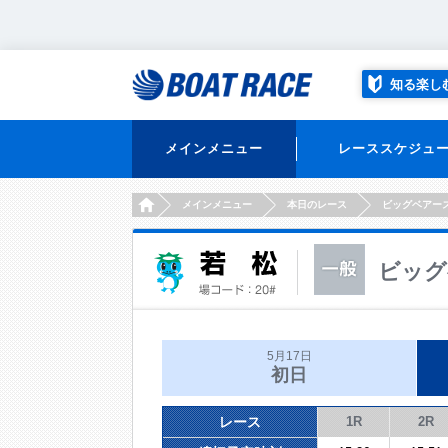
知る楽し
メインメニュー
レーススケジュ
HOME
メインメニュー
本日のレース
ビッグベアー
ビッグ
5月17日
初日
レース
1R
2R