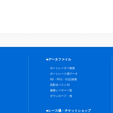
■データファイル
ボートレーサー検索
ボートレース場データ
SG・PG1・G1記録集
高配当ベスト10
優勝レーサー一覧
ダウンロード・他
■レース場・チケットショップ