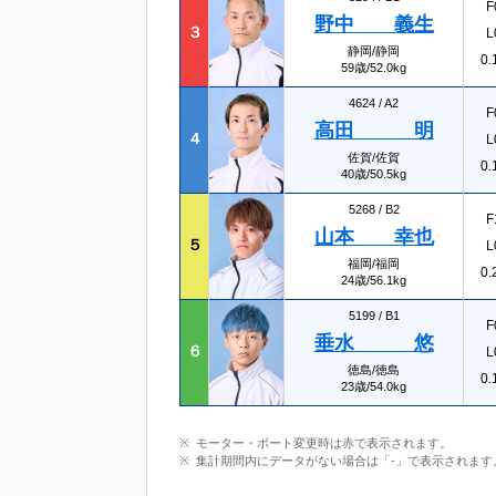
F
野中 義生
３
L
静岡/静岡
0.
59歳/52.0kg
4624 /
A2
F
高田 明
４
L
佐賀/佐賀
0.
40歳/50.5kg
5268 /
B2
F
山本 幸也
５
L
福岡/福岡
0.
24歳/56.1kg
5199 /
B1
F
垂水 悠
６
L
徳島/徳島
0.
23歳/54.0kg
モーター・ボート変更時は赤で表示されます。
集計期間内にデータがない場合は「-」で表示されます