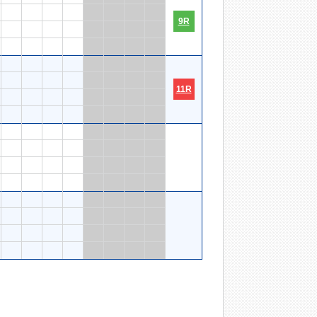
9R
11R