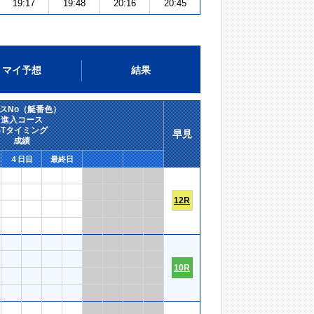
19:17
19:48
20:16
20:45
マイ予想
結果
スNo（艇番色）
進入コース
STタイミング
早見
成績
４日目
最終日
12R
10R