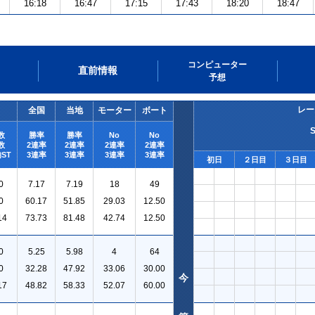
16:18
16:47
17:15
17:43
18:20
18:47
コンピューター
直前情報
予想
レー
全国
当地
モーター
ボート
数
勝率
勝率
No
No
数
2連率
2連率
2連率
2連率
ST
3連率
3連率
3連率
3連率
初日
２日目
３日目
0
7.17
7.19
18
49
0
60.17
51.85
29.03
12.50
14
73.73
81.48
42.74
12.50
0
5.25
5.98
4
64
0
32.28
47.92
33.06
30.00
今
17
48.82
58.33
52.07
60.00