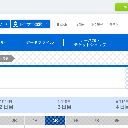
ネ
む
レーサー検索
English
中文简体
中文繁體
한국어
レース場・
ール
データファイル
チケットショップ
出走表
6月14日
6月15日
6月16
２日目
３日目
４日
3R
4R
5R
6R
7R
8R