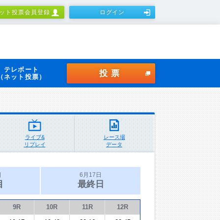
ット投票会員登録
ログイン
テレボート
投票
（ネット投票）
ライブ&
レース場
リプレイ
データ
日
6月17日
目
最終日
9R
10R
11R
12R