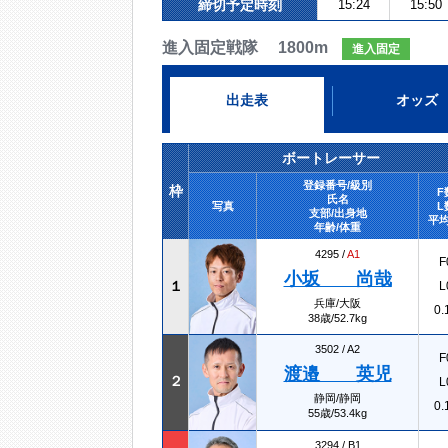
締切予定時刻
15:24
15:50
進入固定戦隊 1800m
進入固定
出走表
オッズ
ボートレーサー
登録番号/級別
枠
F
氏名
写真
L
支部/出身地
平均
年齢/体重
4295 /
A1
F
小坂 尚哉
１
L
兵庫/大阪
0.
38歳/52.7kg
3502 /
A2
F
渡邉 英児
２
L
静岡/静岡
0.
55歳/53.4kg
3294 /
B1