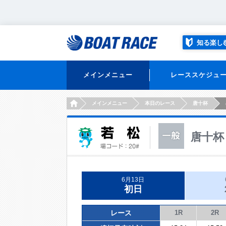
知る楽し
メインメニュー
レーススケジュ
HOME
メインメニュー
本日のレース
唐十杯
唐十杯
6月13日
初日
レース
1R
2R