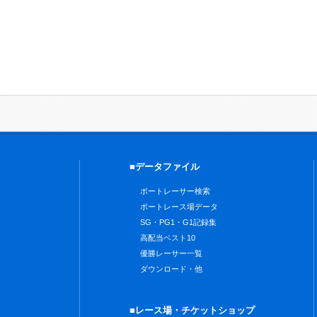
■データファイル
ボートレーサー検索
ボートレース場データ
SG・PG1・G1記録集
高配当ベスト10
優勝レーサー一覧
ダウンロード・他
■レース場・チケットショップ