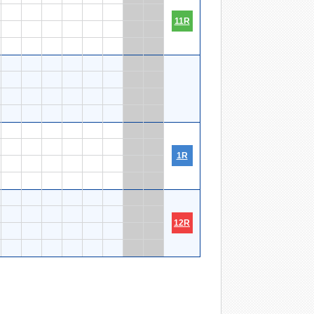
11R
1R
12R