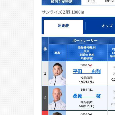
締切予定時刻
08:51
09:19
サンライズＺ戦 1800m
出走表
オッズ
ボートレーサー
登録番号/級別
枠
F
氏名
写真
L
支部/出身地
平均
年齢/体重
3898 /
A1
F
平田 忠則
１
L
福岡/福岡
0.
47歳/53.7kg
3564 /
B1
F
桑原 啓
２
L
福岡/熊本
0.
54歳/52.3kg
3616 /
A2