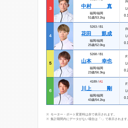
F
中村 真
３
L
福岡/福岡
0.
51歳/53.2kg
5263 /
B1
F
花田 凱成
４
L
福岡/福岡
0.
25歳/52.0kg
5268 /
B1
F
山本 幸也
５
L
福岡/福岡
0.
23歳/56.3kg
4189 /
A1
F
川上 剛
６
L
福岡/福岡
0.
43歳/54.2kg
モーター・ボート変更時は赤で表示されます。
集計期間内にデータがない場合は「-」で表示されます