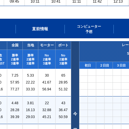
09:45
10:11
10:41
11:11
11:42
12:13
コンピューター
直前情報
予想
レー
全国
当地
モーター
ボート
数
勝率
勝率
No
No
数
2連率
2連率
2連率
2連率
ST
3連率
3連率
3連率
3連率
初日
２日目
３日目
0
7.25
5.33
30
65
0
57.95
22.22
41.67
28.95
16
77.27
33.33
56.94
51.32
0
4.48
3.81
22
43
0
28.28
16.13
32.88
36.47
今
16
39.39
29.03
45.21
50.59