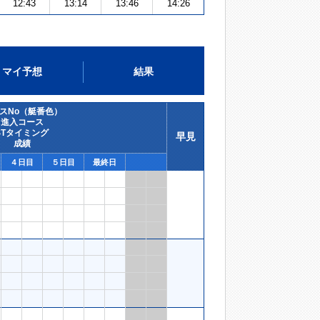
12:43
13:14
13:46
14:26
マイ予想
結果
スNo（艇番色）
進入コース
STタイミング
早見
成績
４日目
５日目
最終日