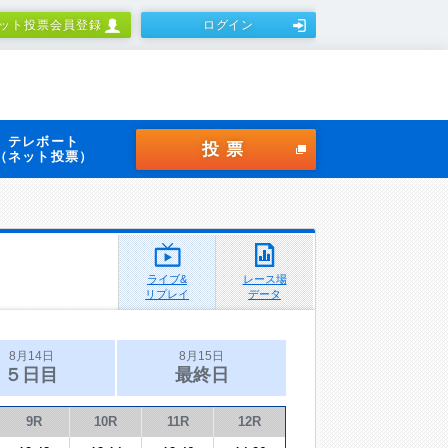
ット投票会員登録
ログイン
テレボート
投票
（ネット投票）
ライブ&
レース場
リプレイ
データ
8月14日
8月15日
５日目
最終日
9R
10R
11R
12R