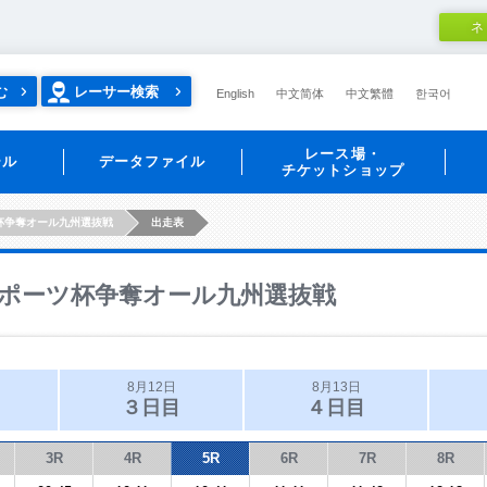
ネ
む
レーサー検索
English
中文简体
中文繁體
한국어
レース場・
ール
データファイル
チケットショップ
杯争奪オール九州選抜戦
出走表
ポーツ杯争奪オール九州選抜戦
8月12日
8月13日
３日目
４日目
3R
4R
5R
6R
7R
8R