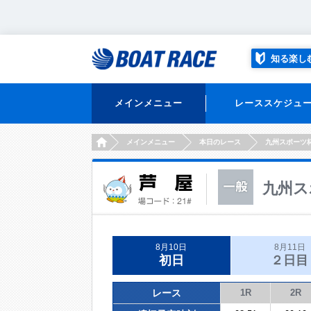
知る楽し
メインメニュー
レーススケジュ
HOME
メインメニュー
本日のレース
九州スポーツ
九州ス
8月10日
8月11日
初日
２日目
レース
1R
2R