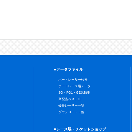
■データファイル
ボートレーサー検索
ボートレース場データ
SG・PG1・G1記録集
高配当ベスト10
優勝レーサー一覧
ダウンロード・他
■レース場・チケットショップ