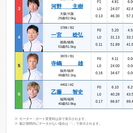
F1
4.81
6.0
河野 主樹
３
L0
24.07
42.
大阪/大阪
0.13
46.30
57.
29歳/52.0kg
3788 /
B2
F0
5.20
4.5
一宮 稔弘
４
L0
31.13
33.
徳島/徳島
0.11
51.89
41.
53歳/51.5kg
3870 /
B1
F0
4.11
0.0
寺嶋 雄
５
L0
24.00
0.0
福井/福井
0.16
34.67
0.0
49歳/52.1kg
4402 /
A2
F0
6.10
6.2
乙藤 智史
６
L0
40.28
43.
福岡/福岡
0.17
66.67
69.
40歳/52.8kg
モーター・ボート変更時は赤で表示されます。
集計期間内にデータがない場合は「-」で表示されます。