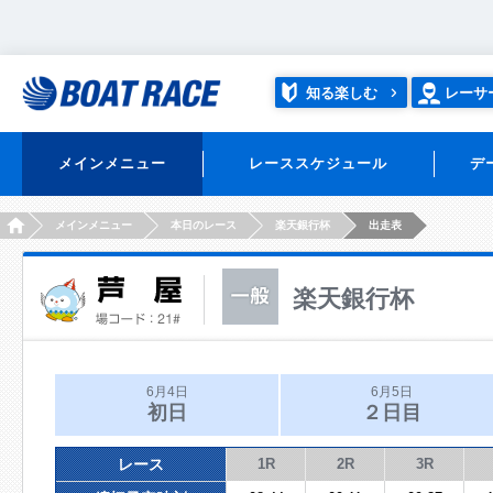
知る楽しむ
レーサ
メインメニュー
レーススケジュール
デ
HOME
メインメニュー
本日のレース
楽天銀行杯
出走表
楽天銀行杯
6月4日
6月5日
初日
２日目
レース
1R
2R
3R