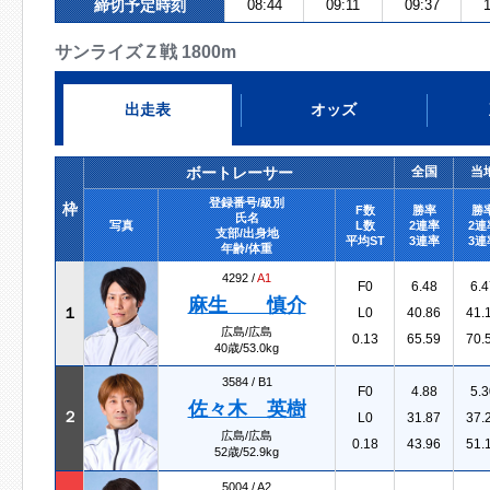
締切予定時刻
08:44
09:11
09:37
1
サンライズＺ戦 1800m
出走表
オッズ
ボートレーサー
全国
当
登録番号/級別
枠
F数
勝率
勝
氏名
写真
L数
2連率
2連
支部/出身地
平均ST
3連率
3連
年齢/体重
4292 /
A1
F0
6.48
6.4
麻生 慎介
１
L0
40.86
41.
広島/広島
0.13
65.59
70.
40歳/53.0kg
3584 /
B1
F0
4.88
5.3
佐々木 英樹
２
L0
31.87
37.
広島/広島
0.18
43.96
51.
52歳/52.9kg
5004 /
A2