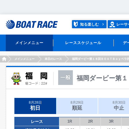
知る楽しむ
レーサ
メインメニュー
レーススケジュール
デ
HOME
メインメニュー
本日のレース
福岡ダービー第１８回ＢＯＡＴＢｏｙペラ
福岡ダービー第１
8月28日
8月29日
8月30日
初日
順延
中止
レース
1R
2R
3R