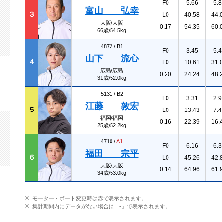
F0
5.66
5.8
富山 弘幸
３
L0
40.58
44.
大阪/大阪
0.17
54.35
60.
66歳/54.5kg
4872 /
B1
F0
3.45
5.4
山下 流心
４
L0
10.61
31.
広島/広島
0.20
24.24
48.
31歳/52.0kg
5131 /
B2
F0
3.31
2.9
江藤 敦宏
５
L0
13.43
7.4
福岡/福岡
0.16
22.39
16.
25歳/52.2kg
4710 /
A1
F0
6.16
6.3
福田 宗平
６
L0
45.26
42.
大阪/大阪
0.14
64.96
61.
34歳/53.0kg
モーター・ボート変更時は赤で表示されます。
集計期間内にデータがない場合は「-」で表示されます。