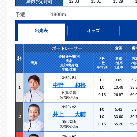
締切予定時刻
12:33
13:01
13:29
1
予選 1800m
出走表
オッズ
ボートレーサー
全国
当
登録番号/級別
枠
F数
勝率
勝
氏名
写真
L数
2連率
2連
支部/出身地
平均ST
3連率
3連
年齢/体重
3459 /
B1
F1
3.69
5.2
中野 和裕
１
L0
13.48
33.
佐賀/佐賀
0.18
26.97
60.
57歳/53.8kg
4410 /
A2
F0
5.42
5.3
井上 大輔
２
L0
33.60
30.
岡山/岡山
0.16
55.20
59.
38歳/52.0kg
2878 /
A2