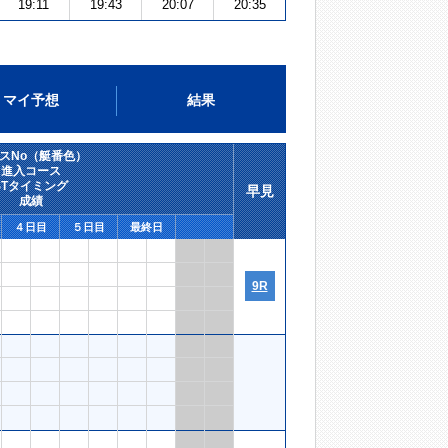
19:11
19:43
20:07
20:35
マイ予想
結果
スNo（艇番色）
進入コース
STタイミング
早見
成績
４日目
５日目
最終日
9R