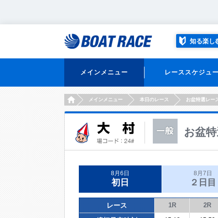
知る楽し
メインメニュー
レーススケジュ
HOME
メインメニュー
本日のレース
お盆特選レー
お盆特
8月6日
8月7日
初日
２日目
レース
1R
2R