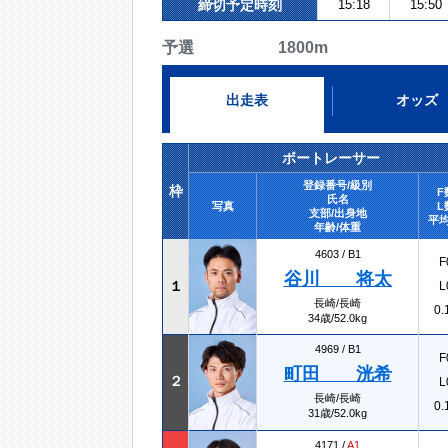
締切予定時刻
15:18
15:50
予選 1800m
出走表
オッズ
ボートレーサー
登録番号/級別
枠
F
氏名
写真
L
支部/出身地
平均
年齢/体重
4603 /
B1
F
谷川 将太
１
L
長崎/長崎
0.
34歳/52.0kg
4969 /
B1
F
町田 洸希
２
L
長崎/長崎
0.
31歳/52.0kg
4171 /
A1