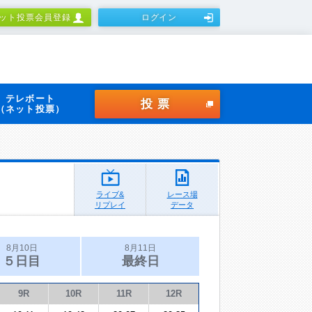
ット投票会員登録
ログイン
テレボート
投票
（ネット投票）
ライブ&
レース場
リプレイ
データ
8月10日
8月11日
５日目
最終日
9R
10R
11R
12R