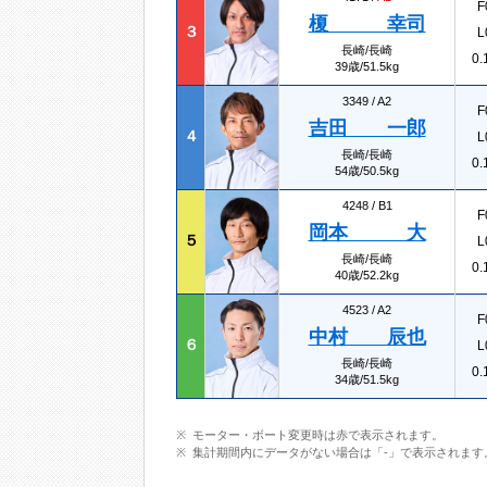
F
榎 幸司
３
L
長崎/長崎
0.
39歳/51.5kg
3349 /
A2
F
吉田 一郎
４
L
長崎/長崎
0.
54歳/50.5kg
4248 /
B1
F
岡本 大
５
L
長崎/長崎
0.
40歳/52.2kg
4523 /
A2
F
中村 辰也
６
L
長崎/長崎
0.
34歳/51.5kg
モーター・ボート変更時は赤で表示されます。
集計期間内にデータがない場合は「-」で表示されます