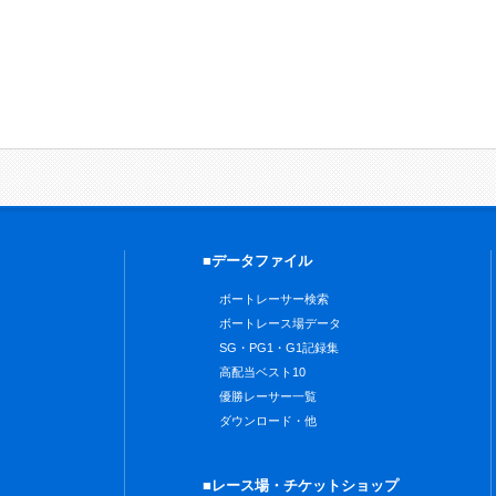
■データファイル
ボートレーサー検索
ボートレース場データ
SG・PG1・G1記録集
高配当ベスト10
優勝レーサー一覧
ダウンロード・他
■レース場・チケットショップ