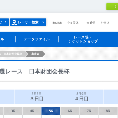
ネ
む
レーサー検索
English
中文简体
中文繁體
한국어
レース場・
ール
データファイル
チケットショップ
ス 日本財団会長杯
出走表
選レース 日本財団会長杯
8月8日
8月9日
３日目
４日目
3R
4R
5R
6R
7R
8R