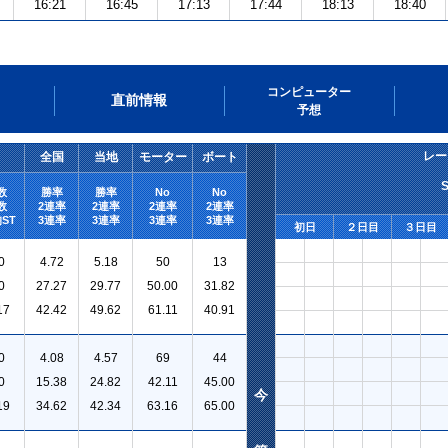
16:21
16:45
17:13
17:44
18:13
18:40
コンピューター
直前情報
予想
レー
全国
当地
モーター
ボート
数
勝率
勝率
No
No
数
2連率
2連率
2連率
2連率
ST
3連率
3連率
3連率
3連率
初日
２日目
３日目
0
4.72
5.18
50
13
0
27.27
29.77
50.00
31.82
17
42.42
49.62
61.11
40.91
0
4.08
4.57
69
44
0
15.38
24.82
42.11
45.00
今
19
34.62
42.34
63.16
65.00