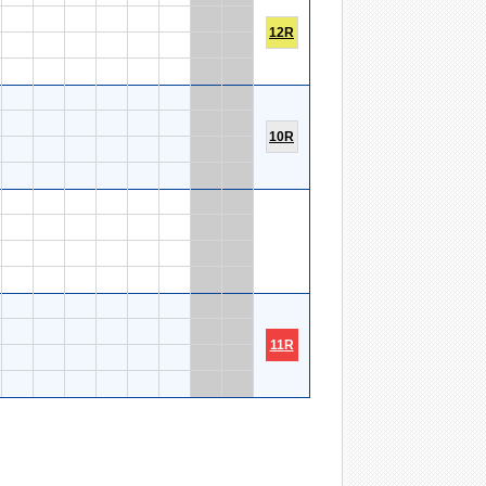
12R
10R
11R