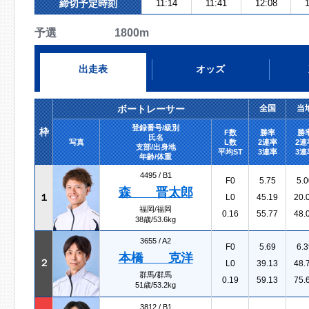
締切予定時刻
11:14
11:41
12:08
1
予選 1800m
出走表
オッズ
ボートレーサー
全国
当
登録番号/級別
枠
F数
勝率
勝
氏名
写真
L数
2連率
2連
支部/出身地
平均ST
3連率
3連
年齢/体重
4495 /
B1
F0
5.75
5.0
森 晋太郎
１
L0
45.19
20.
福岡/福岡
0.16
55.77
48.
38歳/53.6kg
3655 /
A2
F0
5.69
6.3
本橋 克洋
２
L0
39.13
48.
群馬/群馬
0.19
59.13
75.
51歳/53.2kg
3812 /
B1