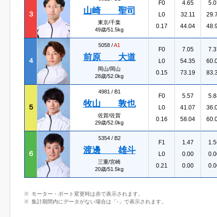
F0
4.65
5.0
山崎 聖司
３
L0
32.11
29.
東京/千葉
0.17
44.04
48.
49歳/51.5kg
5058 /
A1
F0
7.05
7.3
前原 大道
４
L0
54.35
60.
岡山/岡山
0.15
73.19
83.
28歳/52.0kg
4981 /
B1
F0
5.57
5.8
牧山 敦也
５
L0
41.07
36.
佐賀/佐賀
0.16
58.04
60.
29歳/52.0kg
5354 /
B2
F1
1.47
1.5
渡邊 雄斗
６
L0
0.00
0.0
三重/宮崎
0.21
0.00
0.0
20歳/51.5kg
モーター・ボート変更時は赤で表示されます。
集計期間内にデータがない場合は「-」で表示されます。