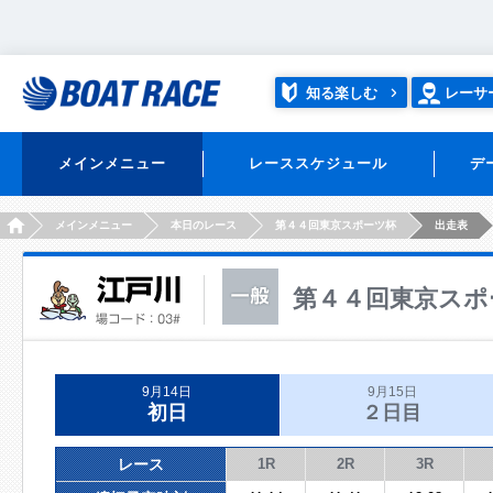
知る楽しむ
レーサ
メインメニュー
レーススケジュール
デ
HOME
メインメニュー
本日のレース
第４４回東京スポーツ杯
出走表
第４４回東京スポ
9月14日
9月15日
初日
２日目
レース
1R
2R
3R