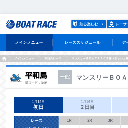
知る楽しむ
レーサ
メインメニュー
レーススケジュール
デ
HOME
メインメニュー
本日のレース
マンスリーＢＯＡＴＲＡＣＥ杯〜ダッシュ
マンスリーＢＯＡ
1月15日
1月16日
初日
２日目
レース
1R
2R
3R