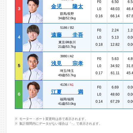
F0
6.50
6.5
金児 隆太
３
L0
48.03
46.
群馬/長野
0.16
66.14
67.
34歳/52.0kg
5186 /
B2
F0
2.24
1.2
遠藤 圭吾
４
L0
5.13
0.0
東京/神奈川
0.18
12.82
0.0
21歳/53.7kg
3880 /
A2
F0
5.63
4.8
浅見 宗孝
５
L0
34.92
31.
埼玉/埼玉
0.17
61.11
45.
49歳/53.7kg
4136 /
A1
F0
6.69
0.0
江夏 満
６
L0
48.60
0.0
福岡/福岡
0.14
67.29
0.0
41歳/53.0kg
モーター・ボート変更時は赤で表示されます。
集計期間内にデータがない場合は「-」で表示されます。