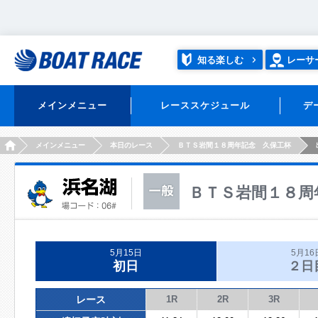
知る楽しむ
レーサ
メインメニュー
レーススケジュール
デ
HOME
メインメニュー
本日のレース
ＢＴＳ岩間１８周年記念 久保工杯
ＢＴＳ岩間１８周
5月15日
5月16
初日
２日
レース
1R
2R
3R