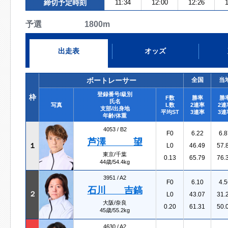
締切予定時刻
11:34
12:00
12:26
1
予選 1800m
出走表
オッズ
ボートレーサー
全国
当
登録番号/級別
枠
F数
勝率
勝
氏名
写真
L数
2連率
2連
支部/出身地
平均ST
3連率
3連
年齢/体重
4053 /
B2
F0
6.22
6.8
芦澤 望
１
L0
46.49
57.
東京/千葉
0.13
65.79
76.
44歳/54.4kg
3951 /
A2
F0
6.10
4.5
石川 吉鎬
２
L0
43.07
31.
大阪/奈良
0.20
61.31
50.
45歳/55.2kg
4630 /
A2