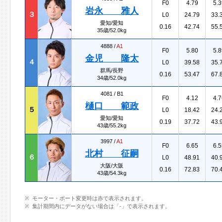
F0
4.79
5.3
岩永 雅人
３
L0
24.79
33.
愛知/愛知
0.16
42.74
55.
35歳/52.0kg
4888 /
A1
F0
5.80
5.8
金児 隆太
４
L0
39.58
35.
群馬/長野
0.16
53.47
67.
34歳/52.0kg
4081 /
B1
F0
4.12
4.7
樋口 範政
５
L0
18.42
24.
愛知/愛知
0.19
37.72
43.
43歳/55.2kg
3997 /
A1
F0
6.65
6.5
北村 征嗣
６
L0
48.91
40.
大阪/大阪
0.16
72.83
70.
43歳/54.3kg
モーター・ボート変更時は赤で表示されます。
集計期間内にデータがない場合は「-」で表示されます。