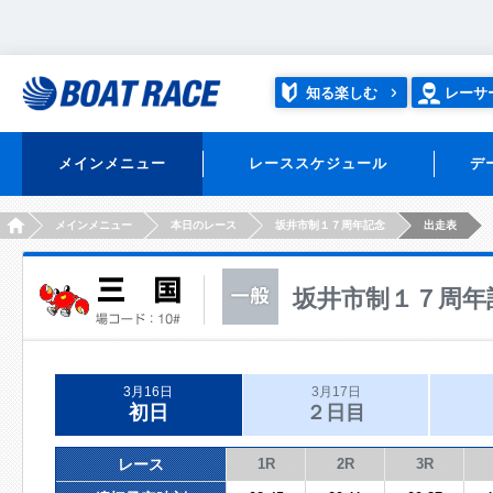
知る楽しむ
レーサ
メインメニュー
レーススケジュール
デ
HOME
メインメニュー
本日のレース
坂井市制１７周年記念
出走表
坂井市制１７周年
3月16日
3月17日
初日
２日目
レース
1R
2R
3R