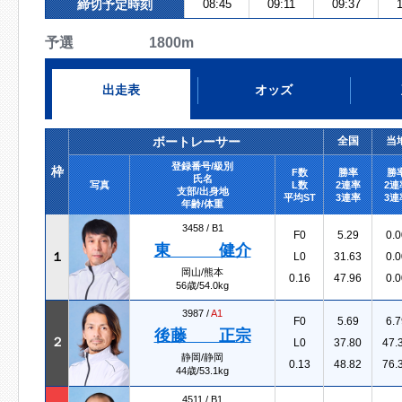
締切予定時刻
08:45
09:11
09:37
1
予選 1800m
出走表
オッズ
ボートレーサー
全国
当
登録番号/級別
枠
F数
勝率
勝
氏名
写真
L数
2連率
2連
支部/出身地
平均ST
3連率
3連
年齢/体重
3458 /
B1
F0
5.29
0.0
東 健介
１
L0
31.63
0.0
岡山/熊本
0.16
47.96
0.0
56歳/54.0kg
3987 /
A1
F0
5.69
6.7
後藤 正宗
２
L0
37.80
47.
静岡/静岡
0.13
48.82
76.
44歳/53.1kg
4511 /
B1