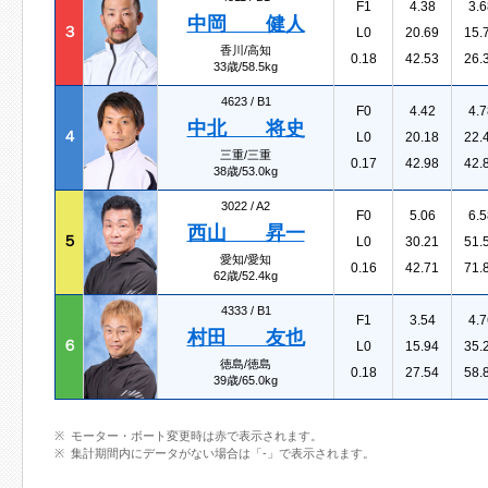
F1
4.38
3.6
中岡 健人
３
L0
20.69
15.
香川/高知
0.18
42.53
26.
33歳/58.5kg
4623 /
B1
F0
4.42
4.7
中北 将史
４
L0
20.18
22.
三重/三重
0.17
42.98
42.
38歳/53.0kg
3022 /
A2
F0
5.06
6.5
西山 昇一
５
L0
30.21
51.
愛知/愛知
0.16
42.71
71.
62歳/52.4kg
4333 /
B1
F1
3.54
4.7
村田 友也
６
L0
15.94
35.
徳島/徳島
0.18
27.54
58.
39歳/65.0kg
モーター・ボート変更時は赤で表示されます。
集計期間内にデータがない場合は「-」で表示されます。