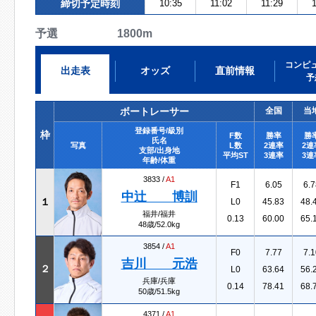
締切予定時刻
10:35
11:02
11:29
予選 1800m
コンピ
出走表
オッズ
直前情報
予
ボートレーサー
全国
当
登録番号/級別
枠
F数
勝率
勝
氏名
写真
L数
2連率
2連
支部/出身地
平均ST
3連率
3連
年齢/体重
3833 /
A1
F1
6.05
6.7
中辻 博訓
１
L0
45.83
48.
福井/福井
0.13
60.00
65.
48歳/52.0kg
3854 /
A1
F0
7.77
7.1
吉川 元浩
２
L0
63.64
56.
兵庫/兵庫
0.14
78.41
68.
50歳/51.5kg
4371 /
A1