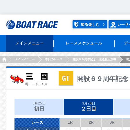
知る楽しむ
レーサ
メインメニュー
レーススケジュール
デ
HOME
メインメニュー
本日のレース
開設６９周年記念 北陸艇王決戦
出
開設６９周年記念
3月25日
3月26日
初日
２日目
レース
1R
2R
3R