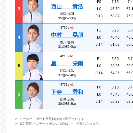
F0
7.15
7.4
西山 貴浩
３
L0
45.70
57.
福岡/福岡
0.13
68.87
75.
35歳/52.0kg
4739 /
A1
F1
6.25
5.8
中村 晃朋
４
L0
40.40
40.
香川/香川
0.14
61.59
60.
31歳/52.0kg
4216 /
A1
F1
5.50
5.7
星 栄爾
５
L0
38.26
30.
静岡/福島
0.14
54.36
65.
37歳/52.4kg
4771 /
A1
F0
6.13
6.4
下寺 秀和
６
L0
45.45
40.
広島/広島
0.14
60.33
63.
30歳/53.3kg
モーター・ボート変更時は赤で表示されます。
集計期間内にデータがない場合は「-」で表示されます。