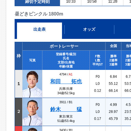
締切予定時刻
10:33
10:58
11:28
昼どきピンクル 1800m
出走表
オッズ
ボートレーサー
全国
当
登録番号/級別
枠
F数
勝率
勝
氏名
写真
L数
2連率
2連
支部/出身地
平均ST
3連率
3連
年齢/体重
4794 /
A1
F0
6.84
6.7
和田 拓也
１
L0
55.12
53.
兵庫/兵庫
0.12
66.14
66.
34歳/52.5kg
3911 /
B1
F0
4.99
4.5
鈴木 猛
２
L0
28.97
23.
東京/東京
0.17
45.79
35.
51歳/53.4kg
3430 /
B1