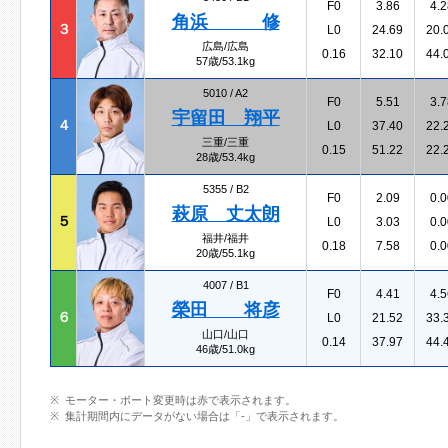
F0
3.86
4.2
角浜 修
３
L0
24.69
20.
広島/広島
0.16
32.10
44.
57歳/53.1kg
5010 /
A2
F0
5.51
3.7
宇留田 翔平
４
L0
37.40
22.
三重/三重
0.15
51.22
22.
28歳/53.4kg
5355 /
B2
F0
2.09
0.0
萩原 丈太朗
５
L0
3.03
0.0
福井/福井
0.18
7.58
0.0
20歳/55.1kg
4007 /
B1
F0
4.41
4.5
榮田 将彦
６
L0
21.52
33.
山口/山口
0.14
37.97
44.
46歳/51.0kg
モーター・ボート変更時は赤で表示されます。
集計期間内にデータがない場合は「-」で表示されます。