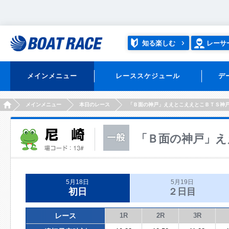
知る楽しむ
レーサ
メインメニュー
レーススケジュール
デ
HOME
メインメニュー
本日のレース
「Ｂ面の神戸」ええとこええとこＢＴＳ神
「Ｂ面の神戸」え
5月18日
5月19日
初日
２日目
レース
1R
2R
3R