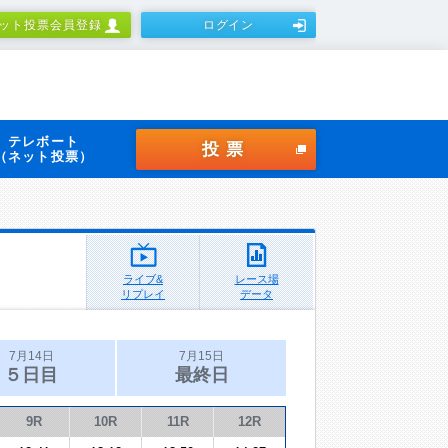
ット投票会員登録
ログイン
テレボート
投票
（ネット投票）
ライブ&
レース場
リプレイ
データ
7月14日
7月15日
５日目
最終日
9R
10R
11R
12R