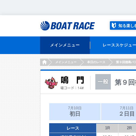
知る楽し
メインメニュー
レーススケジュ
HOME
メインメニュー
本日のレース
第９回徳島バ
第９回
7月10日
7月11日
初日
２日目
レース
1R
2R