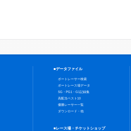
■データファイル
ボートレーサー検索
ボートレース場データ
SG・PG1・G1記録集
高配当ベスト10
優勝レーサー一覧
ダウンロード・他
■レース場・チケットショップ