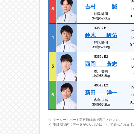
F
吉村 誠
３
L
静岡/静岡
0.
34歳/52.0kg
4380 /
B1
F
鈴木 峻佑
４
L
静岡/静岡
0.
39歳/52.0kg
5352 /
B2
F
西岡 蒼志
５
L
香川/香川
-
19歳/58.3kg
4951 /
B2
F
新田 洋一
６
L
広島/広島
0.
30歳/53.2kg
モーター・ボート変更時は赤で表示されます。
集計期間内にデータがない場合は「-」で表示されます