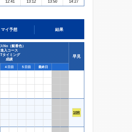
12:41
13:12
13:50
14:27
マイ予想
結果
スNo（艇番色）
進入コース
STタイミング
早見
成績
４日目
５日目
最終日
10R