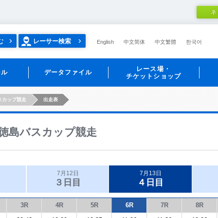
ネ
む
レーサー検索
English
中文简体
中文繁體
한국어
レース場・
ール
データファイル
チケットショップ
スカップ競走
出走表
徳島バスカップ競走
7月12日
7月13日
３日目
４日目
3R
4R
5R
6R
7R
8R