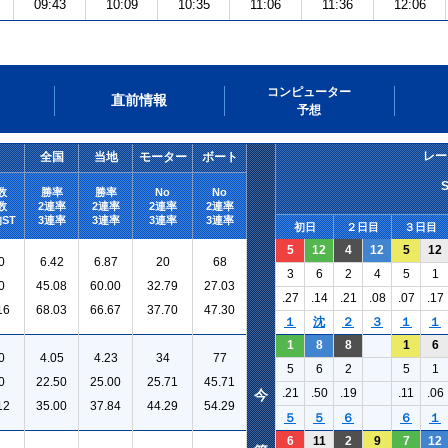
09:43
10:09
10:35
11:06
11:36
12:06
コンピューター
直前情報
予想
レー
全国
当地
モーター
ボート
数
勝率
勝率
No
No
数
2連率
2連率
2連率
2連率
ST
3連率
3連率
3連率
3連率
初日
２日目
３日目
5
12
4
12
5
12
0
6.42
6.87
20
68
3
6
2
4
5
1
0
45.08
60.00
32.79
27.03
.27
.14
.21
.08
.07
.17
16
68.03
66.67
37.70
47.30
１
沈
２
３
１
１
1
8
8
1
6
0
4.05
4.23
34
77
5
6
2
5
1
0
22.50
25.00
25.71
45.71
.21
.50
.19
.11
.06
今
12
35.00
37.84
44.29
54.29
５
５
６
６
１
6
11
2
9
7
12