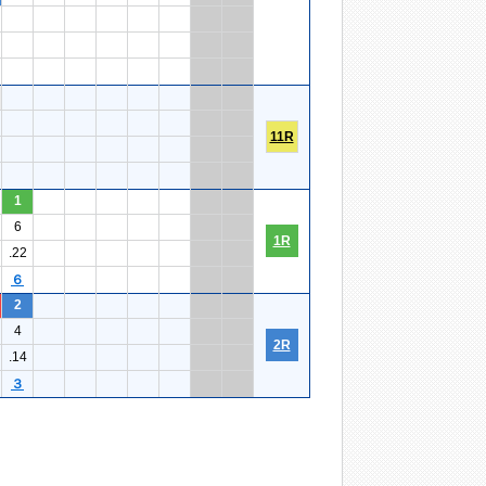
11R
1
6
1R
.22
６
2
4
2R
.14
３