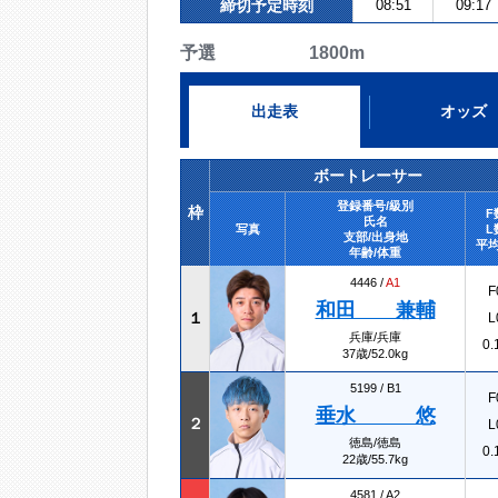
締切予定時刻
08:51
09:17
予選 1800m
出走表
オッズ
ボートレーサー
登録番号/級別
枠
F
氏名
写真
L
支部/出身地
平均
年齢/体重
4446 /
A1
F
和田 兼輔
１
L
兵庫/兵庫
0.
37歳/52.0kg
5199 /
B1
F
垂水 悠
２
L
徳島/徳島
0.
22歳/55.7kg
4581 /
A2