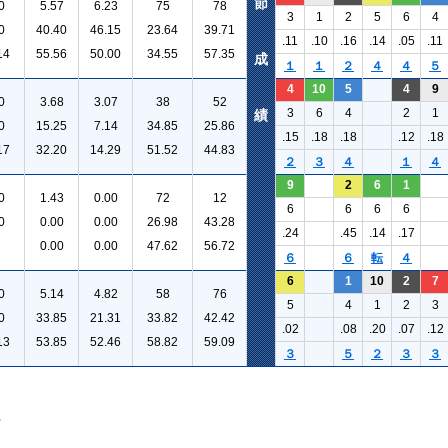
節
0
5.57
6.23
75
78
3
1
2
5
6
4
0
40.40
46.15
23.64
39.71
.11
.10
.16
.14
.05
.11
14
55.56
50.00
34.55
57.35
成
１
１
２
４
４
５
4
10
5
4
9
0
3.68
3.07
38
52
3
6
4
2
1
績
0
15.25
7.14
34.85
25.86
.15
.18
.18
.12
.18
17
32.20
14.29
51.52
44.83
２
３
４
１
４
9
2
6
1
0
1.43
0.00
72
12
6
6
6
6
0
0.00
0.00
26.98
43.28
.24
.45
.14
.17
0.00
0.00
47.62
56.72
６
６
転
４
6
1
10
2
7
0
5.14
4.82
58
76
5
4
1
2
3
0
33.85
21.31
33.82
42.42
.02
.08
.20
.07
.12
13
53.85
52.46
58.82
59.09
３
５
２
３
３
。