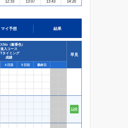
12:33
13:07
13:43
14:20
マイ予想
結果
スNo（艇番色）
進入コース
STタイミング
早見
成績
４日目
５日目
最終日
12R