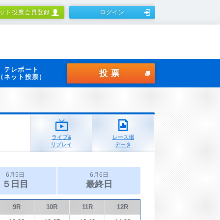
ット投票会員登録
ログイン
テレボート
投票
（ネット投票）
ライブ&
レース場
リプレイ
データ
6月5日
6月6日
５日目
最終日
9R
10R
11R
12R