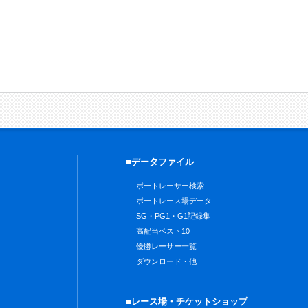
■データファイル
ボートレーサー検索
ボートレース場データ
SG・PG1・G1記録集
高配当ベスト10
優勝レーサー一覧
ダウンロード・他
■レース場・チケットショップ