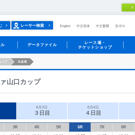
ネ
む
レーサー検索
English
中文简体
中文繁體
한국어
レース場・
ール
データファイル
チケットショップ
カップ
出走表
ァ山口カップ
6月3日
6月4日
３日目
４日目
3R
4R
5R
6R
7R
8R