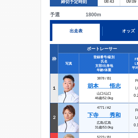
締切予定時刻
08:43
09:09
予選 1800m
出走表
オッズ
ボートレーサー
登録番号/級別
枠
F
氏名
写真
L
支部/出身地
平均
年齢/体重
3878 /
B1
F
胡本 悟志
１
L
山口/山口
0.
46歳/52.0kg
4771 /
A2
F
下寺 秀和
２
L
広島/広島
0.
31歳/53.0kg
5223 /
B1