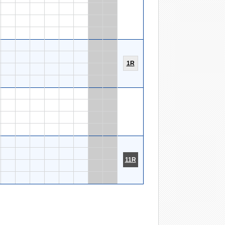
1R
11R