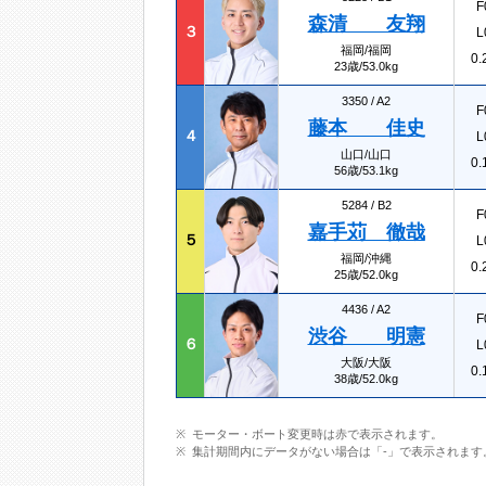
F
森清 友翔
３
L
福岡/福岡
0.
23歳/53.0kg
3350 /
A2
F
藤本 佳史
４
L
山口/山口
0.
56歳/53.1kg
5284 /
B2
F
嘉手苅 徹哉
５
L
福岡/沖縄
0.
25歳/52.0kg
4436 /
A2
F
渋谷 明憲
６
L
大阪/大阪
0.
38歳/52.0kg
モーター・ボート変更時は赤で表示されます。
集計期間内にデータがない場合は「-」で表示されます