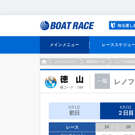
知る楽し
メインメニュー
レーススケジュ
HOME
メインメニュー
本日のレース
レノファ山口
レノフ
6月1日
6月2日
初日
２日目
レース
1R
2R