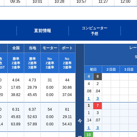
09:35
10:01
10:28
10:57
11:27
12:00
コンピューター
直前情報
予想
レー
全国
当地
モーター
ボート
数
勝率
勝率
No
No
数
2連率
2連率
2連率
2連率
ST
3連率
3連率
3連率
3連率
初日
２日目
３日目
4
8
0
4.04
4.73
31
44
4
2
0
17.65
28.79
0.00
30.86
.08
.04
20
38.82
45.45
0.00
37.04
１
３
1
7
0
6.31
6.37
54
61
1
3
0
45.83
52.63
0.00
29.11
.14
.07
今
14
63.89
57.89
0.00
54.43
１
３
10