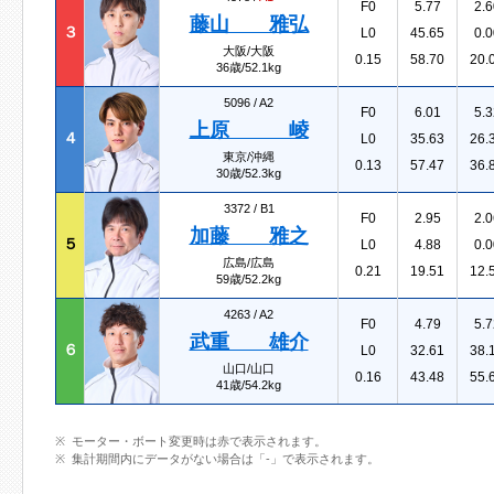
F0
5.77
2.6
藤山 雅弘
３
L0
45.65
0.0
大阪/大阪
0.15
58.70
20.
36歳/52.1kg
5096 /
A2
F0
6.01
5.3
上原 崚
４
L0
35.63
26.
東京/沖縄
0.13
57.47
36.
30歳/52.3kg
3372 /
B1
F0
2.95
2.0
加藤 雅之
５
L0
4.88
0.0
広島/広島
0.21
19.51
12.
59歳/52.2kg
4263 /
A2
F0
4.79
5.7
武重 雄介
６
L0
32.61
38.
山口/山口
0.16
43.48
55.
41歳/54.2kg
モーター・ボート変更時は赤で表示されます。
集計期間内にデータがない場合は「-」で表示されます。