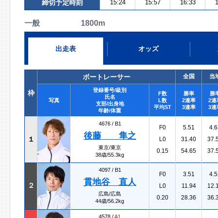
締切予定時刻
15:24
15:57
16:33
1
一般 1800m
出走表
オッズ
ボートレーサー
全国
当
登録番号/級別
枠
F数
勝率
勝
氏名
写真
L数
2連率
2連
支部/出身地
平均ST
3連率
3連
年齢/体重
4676 /
B1
F0
5.51
4.6
後藤 隼之
１
L0
31.40
37.
東京/東京
0.15
54.65
37.
38歳/55.3kg
4097 /
B1
F0
3.51
4.5
貫地谷 直人
２
L0
11.94
12.
広島/広島
0.20
28.36
36.
44歳/56.2kg
4578 /
A1