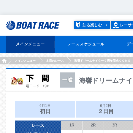
知る楽しむ
レーサ
メインメニュー
レーススケジュール
デ
HOME
メインメニュー
本日のレース
海響ドリームナイター９周年記念ＣＯＭＥ
海響ドリームナイ
6月1日
6月2日
初日
２日目
レース
1R
2R
3R