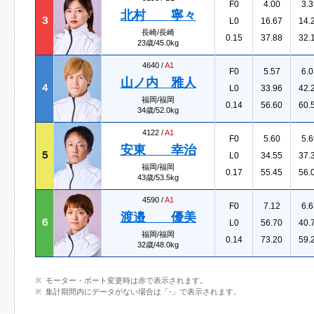
F0
4.00
3.3
北村 寧々
３
L0
16.67
14.
長崎/長崎
0.15
37.88
32.
23歳/45.0kg
4640 /
A1
F0
5.57
6.0
山ノ内 雅人
４
L0
33.96
42.
福岡/福岡
0.14
56.60
60.
34歳/52.0kg
4122 /
A1
F0
5.60
5.6
安東 幸治
５
L0
34.55
37.
福岡/福岡
0.17
55.45
56.
43歳/53.5kg
4590 /
A1
F0
7.12
6.6
渡邉 優美
６
L0
56.70
40.
福岡/福岡
0.14
73.20
59.
32歳/48.0kg
モーター・ボート変更時は赤で表示されます。
集計期間内にデータがない場合は「-」で表示されます。