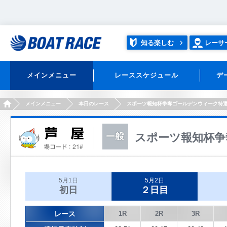
知る楽しむ
レーサ
メインメニュー
レーススケジュール
デ
HOME
メインメニュー
本日のレース
スポーツ報知杯争奪ゴールデンウィーク特
スポーツ報知杯争
5月1日
5月2日
初日
２日目
レース
1R
2R
3R