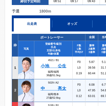
締切予定時刻
08:51
09:17
09:43
1
予選 1800m
出走表
オッズ
ボートレーサー
全国
当
登録番号/級別
枠
F数
勝率
勝
氏名
写真
L数
2連率
2連
支部/出身地
平均ST
3連率
3連
年齢/体重
4521 /
B1
F0
5.87
5.1
小池 公生
１
L0
39.56
31.
福岡/福岡
0.19
60.44
51.
38歳/51.5kg
5029 /
A2
F0
6.08
6.7
中 亮太
２
L0
47.95
54.
福岡/熊本
0.12
63.01
69.
27歳/52.6kg
5195 /
B1