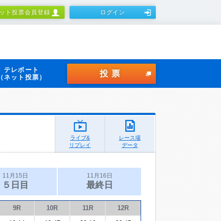
ット投票会員登録
ログイン
テレボート
投票
（ネット投票）
ライブ&
レース場
リプレイ
データ
11月15日
11月16日
５日目
最終日
9R
10R
11R
12R