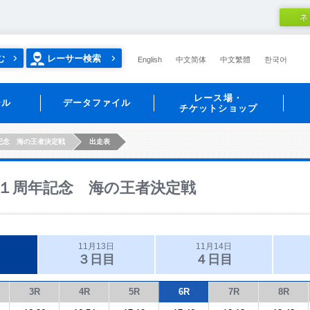
ネ
む
レーサー検索
English
中文简体
中文繁體
한국어
レース場・
ール
データファイル
チケットショップ
記念 海の王者決定戦
出走表
１周年記念 海の王者決定戦
11月13日
11月14日
３日目
４日目
3R
4R
5R
6R
7R
8R