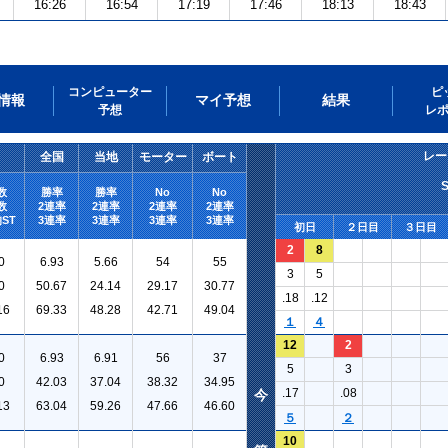
16:26
16:54
17:19
17:46
18:13
18:43
コンピューター
ピ
情報
マイ予想
結果
予想
レ
レー
全国
当地
モーター
ボート
数
勝率
勝率
No
No
数
2連率
2連率
2連率
2連率
ST
3連率
3連率
3連率
3連率
初日
２日目
３日目
2
8
0
6.93
5.66
54
55
3
5
0
50.67
24.14
29.17
30.77
.18
.12
16
69.33
48.28
42.71
49.04
１
４
12
2
0
6.93
6.91
56
37
5
3
0
42.03
37.04
38.32
34.95
.17
.08
今
13
63.04
59.26
47.66
46.60
５
２
10