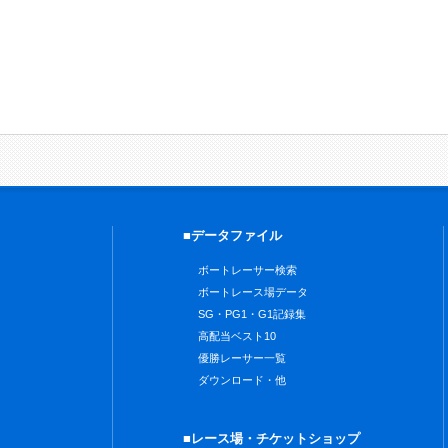
■データファイル
ボートレーサー検索
ボートレース場データ
SG・PG1・G1記録集
高配当ベスト10
優勝レーサー一覧
ダウンロード・他
■レース場・チケットショップ