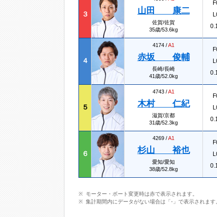
F
山田 康二
３
L
佐賀/佐賀
0.
35歳/53.6kg
4174 /
A1
F
赤坂 俊輔
４
L
長崎/長崎
0.
41歳/52.0kg
4743 /
A1
F
木村 仁紀
５
L
滋賀/京都
0.
31歳/52.3kg
4269 /
A1
F
杉山 裕也
６
L
愛知/愛知
0.
38歳/52.8kg
モーター・ボート変更時は赤で表示されます。
集計期間内にデータがない場合は「-」で表示されます