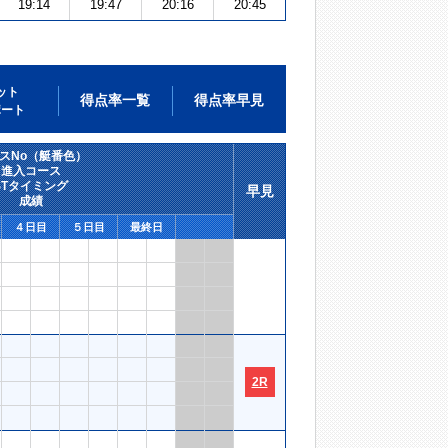
19:14
19:47
20:16
20:45
ット
得点率一覧
得点率早見
ポート
スNo（艇番色）
進入コース
STタイミング
早見
成績
４日目
５日目
最終日
2R