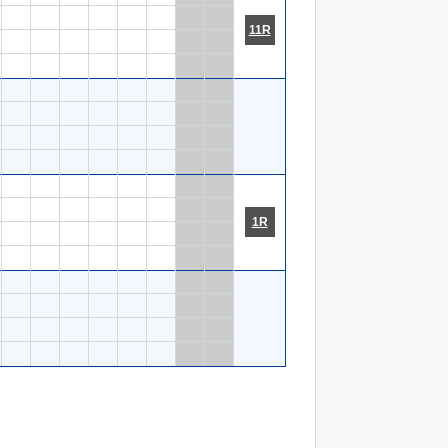
11R
1R