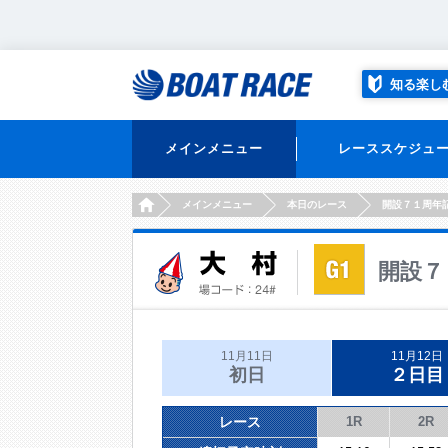
知る楽し
メインメニュー
レーススケジュ
HOME
メインメニュー
本日のレース
開設７１周年
開設７
11月11日
11月12日
初日
２日目
レース
1R
2R