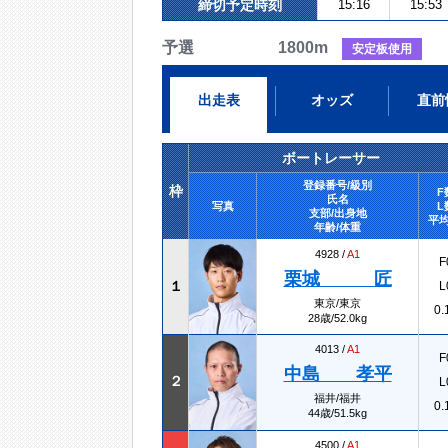
締切予定時刻
15:16
15:53
予選 1800m
安定板使用
出走表
オッズ
直前
ボートレーサー
登録番号/級別
枠
F
氏名
写真
L
支部/出身地
平均
年齢/体重
4928 /
A1
F
栗城 匠
１
L
東京/東京
0.
28歳/52.0kg
4013 /
A1
F
中島 孝平
２
L
福井/福井
0.
44歳/51.5kg
4500 /
A1