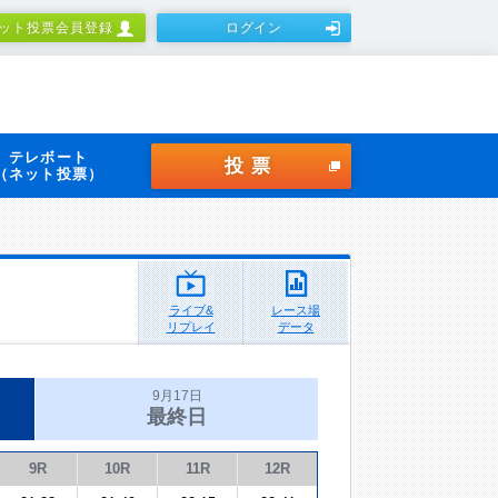
ット投票会員登録
ログイン
テレボート
投票
（ネット投票）
ライブ&
レース場
リプレイ
データ
9月17日
最終日
9R
10R
11R
12R