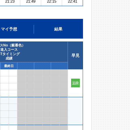
21:23
21:49
22:15
22:41
マイ予想
結果
スNo（艇番色）
進入コース
STタイミング
早見
成績
最終日
11R