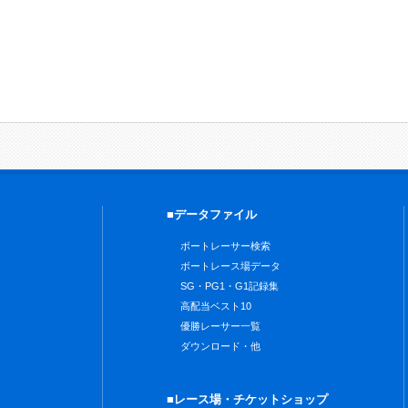
■データファイル
ボートレーサー検索
ボートレース場データ
SG・PG1・G1記録集
高配当ベスト10
優勝レーサー一覧
ダウンロード・他
■レース場・チケットショップ