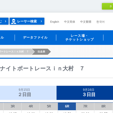
ネ
む
レーサー検索
English
中文简体
中文繁體
한국어
レース場・
ール
データファイル
チケットショップ
ボートレースｉｎ大村 ７
出走表
ナイトボートレースｉｎ大村 ７
9月15日
9月16日
２日目
３日目
3R
4R
5R
6R
7R
8R