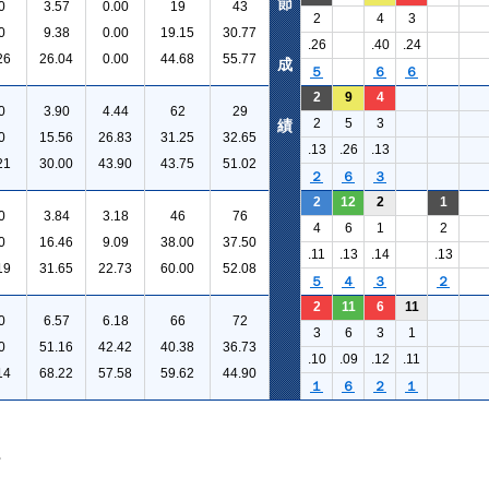
節
0
3.57
0.00
19
43
2
4
3
0
9.38
0.00
19.15
30.77
.26
.40
.24
26
26.04
0.00
44.68
55.77
成
５
６
６
2
9
4
0
3.90
4.44
62
29
2
5
3
績
0
15.56
26.83
31.25
32.65
.13
.26
.13
21
30.00
43.90
43.75
51.02
２
６
３
2
12
2
1
0
3.84
3.18
46
76
4
6
1
2
0
16.46
9.09
38.00
37.50
.11
.13
.14
.13
19
31.65
22.73
60.00
52.08
５
４
３
２
2
11
6
11
0
6.57
6.18
66
72
3
6
3
1
0
51.16
42.42
40.38
36.73
.10
.09
.12
.11
14
68.22
57.58
59.62
44.90
１
６
２
１
。