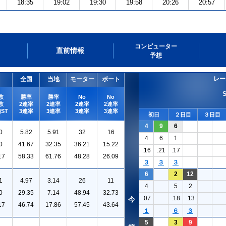
18:35
19:02
19:30
19:58
20:26
20:57
コンピューター
直前情報
予想
レー
全国
当地
モーター
ボート
数
勝率
勝率
No
No
数
2連率
2連率
2連率
2連率
ST
3連率
3連率
3連率
3連率
初日
２日目
３日目
4
9
6
0
5.82
5.91
32
16
4
6
1
0
41.67
32.35
36.21
15.22
.16
.21
.17
17
58.33
61.76
48.28
26.09
３
３
３
6
2
12
1
4.97
3.14
26
11
4
5
2
0
29.35
7.14
48.94
32.73
.07
.18
.13
今
17
46.74
17.86
57.45
43.64
１
６
３
5
3
9