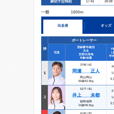
締切予定時刻
17:41
18:08
一般 1800m
出走表
オッズ
ボートレーサー
登録番号/級別
枠
F
氏名
写真
L
支部/出身地
平均
年齢/体重
3746 /
A2
F
岡瀬 正人
１
L
岡山/岡山
0.
50歳/52.0kg
5277 /
B1
F
井上 未都
２
L
福岡/福岡
0.
23歳/46.5kg
4145 /
B1