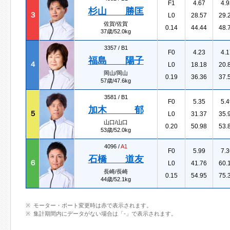
F1
4.67
4.9
杉山 勝匡
３
L0
28.57
29.
佐賀/佐賀
0.14
44.44
48.
37歳/52.0kg
3357 /
B1
F0
4.23
4.1
福島 陽子
４
L0
18.18
20.
岡山/岡山
0.19
36.36
37.
57歳/47.6kg
3581 /
B1
F0
5.35
5.4
加木 郁
５
L0
31.37
35.
山口/山口
0.20
50.98
53.
53歳/52.0kg
4096 /
A1
F0
5.99
7.3
石橋 道友
６
L0
41.76
60.
長崎/長崎
0.15
54.95
75.
44歳/52.1kg
モーター・ボート変更時は赤で表示されます。
集計期間内にデータがない場合は「-」で表示されます。