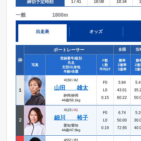
締切予定時刻
17:41
18:08
18:34
1
一般 1800m
出走表
オッズ
ボートレーサー
全国
当
登録番号/級別
枠
F数
勝率
勝
氏名
写真
L数
2連率
2連
支部/出身地
平均ST
3連率
3連
年齢/体重
4150 /
A2
F0
5.94
5.4
山田 雄太
１
L0
43.01
35.
静岡/静岡
0.15
60.22
50.
44歳/56.1kg
4123 /
A1
F0
6.74
5.2
細川 裕子
２
L0
50.00
30.
愛知/愛知
0.19
72.95
40.
44歳/47.0kg
4552 /
B1