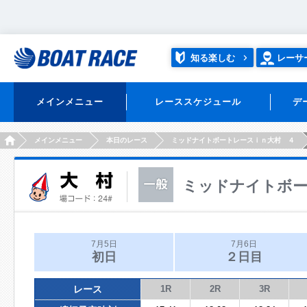
知る楽しむ
レーサ
メインメニュー
レーススケジュール
デ
HOME
メインメニュー
本日のレース
ミッドナイトボートレースｉｎ大村 ４
ミッドナイトボー
7月5日
7月6日
初日
２日目
レース
1R
2R
3R