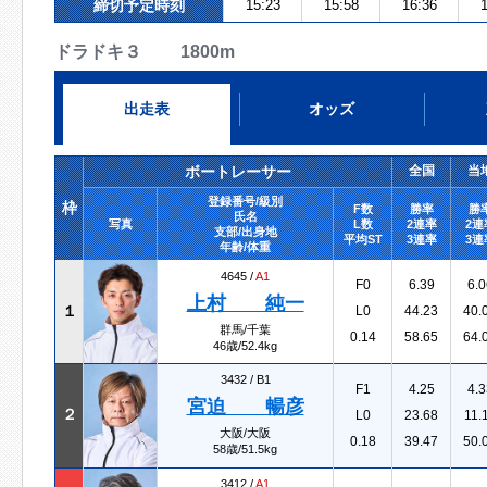
締切予定時刻
15:23
15:58
16:36
1
ドラドキ３ 1800m
出走表
オッズ
ボートレーサー
全国
当
登録番号/級別
枠
F数
勝率
勝
氏名
写真
L数
2連率
2連
支部/出身地
平均ST
3連率
3連
年齢/体重
4645 /
A1
F0
6.39
6.0
上村 純一
１
L0
44.23
40.
群馬/千葉
0.14
58.65
64.
46歳/52.4kg
3432 /
B1
F1
4.25
4.3
宮迫 暢彦
２
L0
23.68
11.
大阪/大阪
0.18
39.47
50.
58歳/51.5kg
3412 /
A1