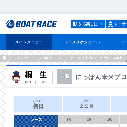
知る楽しむ
レーサ
メインメニュー
レーススケジュール
デ
HOME
メインメニュー
本日のレース
にっぽん未来プロジェクト競走ｉｎ桐生
にっぽん未来プロ
7月4日
7月5日
初日
２日目
レース
1R
2R
3R