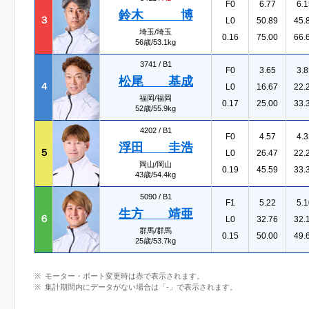
F0
6.77
6.1
鈴木 博
３
L0
50.89
45.
埼玉/埼玉
0.16
75.00
66.
56歳/53.1kg
3741 /
B1
F0
3.65
3.8
松尾 基成
４
L0
16.67
22.
福岡/福岡
0.17
25.00
33.
52歳/55.9kg
4202 /
B1
F0
4.57
4.3
浮田 圭浩
５
L0
26.47
22.
岡山/岡山
0.19
45.59
33.
43歳/54.4kg
5090 /
B1
F1
5.22
5.1
生方 靖亜
６
L0
32.76
32.
群馬/群馬
0.15
50.00
49.
25歳/53.7kg
モーター・ボート変更時は赤で表示されます。
集計期間内にデータがない場合は「-」で表示されます。