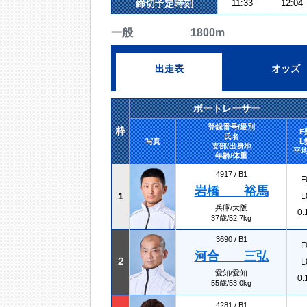
締切予定時刻
11:33
12:04
一般 1800m
出走表
オッズ
ボートレーサー
登録番号/級別
枠
F
氏名
写真
L
支部/出身地
平均
年齢/体重
4917 /
B1
F
岩橋 裕馬
１
L
兵庫/大阪
0.
37歳/52.7kg
3690 /
B1
F
河合 三弘
２
L
愛知/愛知
0.
55歳/53.0kg
4281 /
B1