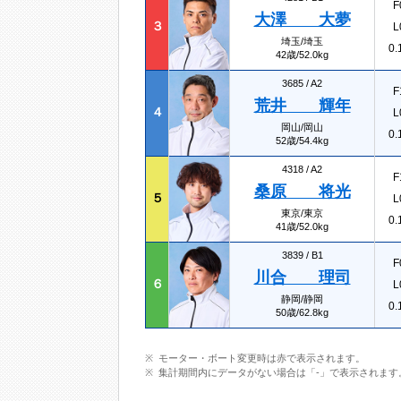
F
大澤 大夢
３
L
埼玉/埼玉
0.
42歳/52.0kg
3685 /
A2
F
荒井 輝年
４
L
岡山/岡山
0.
52歳/54.4kg
4318 /
A2
F
桑原 将光
５
L
東京/東京
0.
41歳/52.0kg
3839 /
B1
F
川合 理司
６
L
静岡/静岡
0.
50歳/62.8kg
モーター・ボート変更時は赤で表示されます。
集計期間内にデータがない場合は「-」で表示されます