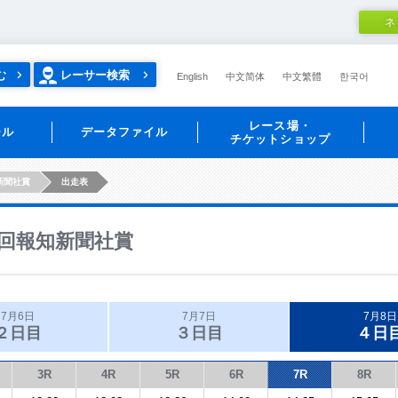
ネ
む
レーサー検索
English
中文简体
中文繁體
한국어
レース場・
ール
データファイル
チケットショップ
新聞社賞
出走表
回報知新聞社賞
7月6日
7月7日
7月8日
２日目
３日目
４日
3R
4R
5R
6R
7R
8R