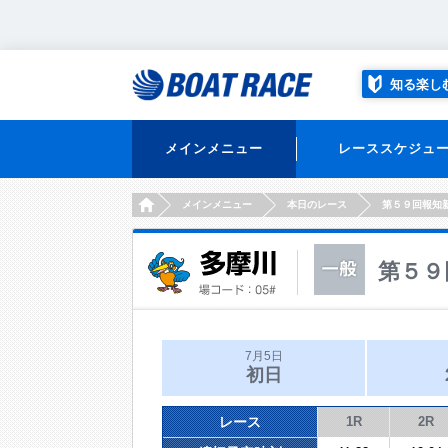
知る楽し
メインメニュー
レーススケジュ
HOME
メインメニュー
本日のレース
第５９回報知
第５９
7月5日
初日
レース
1R
2R