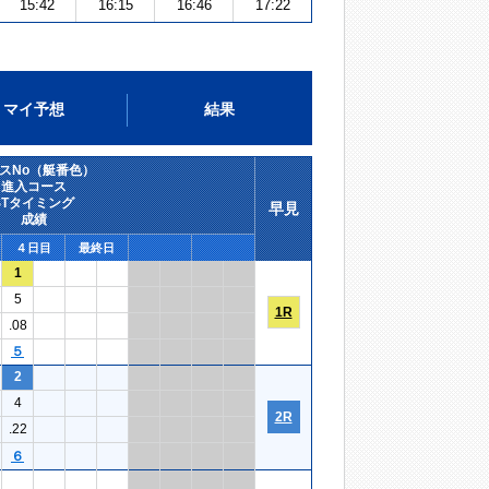
15:42
16:15
16:46
17:22
マイ予想
結果
スNo（艇番色）
進入コース
STタイミング
早見
成績
４日目
最終日
1
5
1R
.08
５
2
4
2R
.22
６