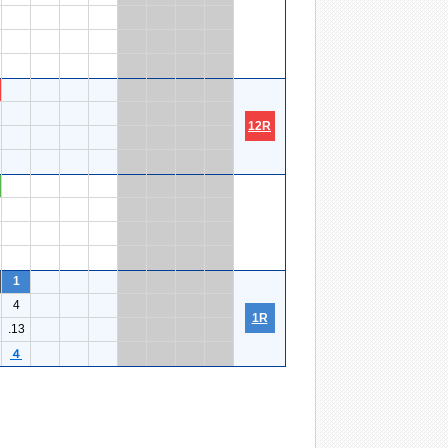
12R
1
4
1R
.13
４