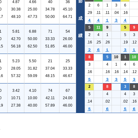
節
0
4.87
4.66
40
36
2
6
1
3
6
0
30.38
25.00
34.78
45.10
.29
.11
.11
.04
.16
17
48.10
47.73
50.00
64.71
成
４
４
１
３
４
5
11
9
5
9
1
5.81
6.88
71
54
2
4
1
5
3
績
0
42.70
50.00
33.33
26.00
.16
.25
.26
.19
.12
15
56.18
62.50
51.85
46.00
２
６
１
３
１
8
5
10
1
10
1
5.23
5.50
21
25
3
4
1
4
6
0
28.05
31.82
37.04
33.33
.16
.16
.16
.14
.12
16
57.32
59.09
48.15
46.67
５
３
３
５
３
2
8
3
8
0
3.42
4.10
74
67
5
4
4
3
0
10.71
10.00
42.11
24.00
.14
.02
.02
.16
19
27.38
40.00
57.89
46.00
５
６
５
６
。