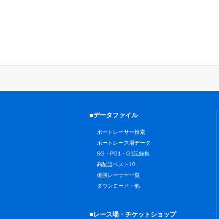
■データファイル
ボートレーサー検索
ボートレース場データ
SG・PG1・G1記録集
高配当ベスト10
優勝レーサー一覧
ダウンロード・他
■レース場・チケットショップ