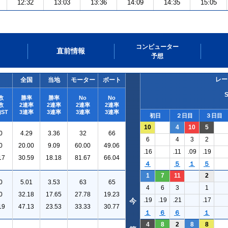
12:32
13:03
13:36
14:09
14:35
15:05
コンピューター
直前情報
予想
レー
全国
当地
モーター
ボート
数
勝率
勝率
No
No
数
2連率
2連率
2連率
2連率
ST
3連率
3連率
3連率
3連率
初日
２日目
３日目
10
4
10
5
0
4.29
3.36
32
66
6
4
3
2
0
20.00
9.09
60.00
49.06
.16
.11
.09
.19
17
30.59
18.18
81.67
66.04
４
５
１
５
1
7
11
2
0
5.01
3.53
63
65
4
6
3
1
0
32.18
17.65
27.78
19.23
.19
.19
.21
.17
今
19
47.13
23.53
33.33
30.77
１
６
６
１
4
8
2
8
8