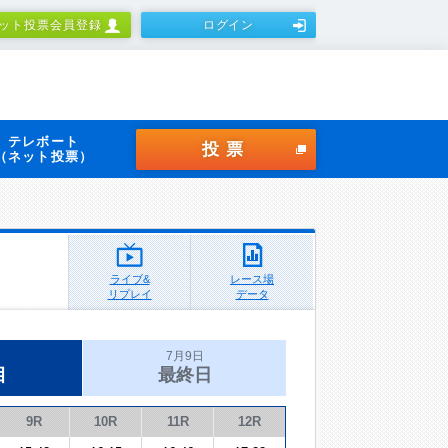
ット投票会員登録
ログイン
テレボート
投票
（ネット投票）
ライブ&
レース場
リプレイ
データ
7月9日
目
最終日
9R
10R
11R
12R