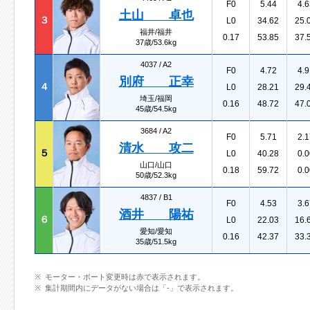
F0
5.44
4.6
土山 卓也
３
L0
34.62
25.
福井/福井
0.17
53.85
37.
37歳/53.6kg
4037 /
A2
F0
4.72
4.9
別府 正幸
４
L0
28.21
29.
埼玉/福岡
0.16
48.72
47.
45歳/54.5kg
3684 /
A2
F0
5.71
2.1
清水 攻二
５
L0
40.28
0.0
山口/山口
0.18
59.72
0.0
50歳/52.3kg
4837 /
B1
F0
4.53
3.6
酒井 陽祐
６
L0
22.03
16.
愛知/愛知
0.16
42.37
33.
35歳/51.5kg
モーター・ボート変更時は赤で表示されます。
集計期間内にデータがない場合は「-」で表示されます。