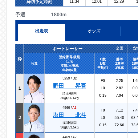
締切予定時刻
11:34
12:01
12:29
1
予選 1800m
出走表
オッズ
ボートレーサー
全国
当
登録番号/級別
枠
F数
勝率
勝
氏名
写真
L数
2連率
2連
支部/出身地
平均ST
3連率
3連
年齢/体重
5259 /
B2
F0
2.25
1.6
野田 昇吾
１
L0
2.82
0.0
埼玉/福岡
0.19
7.04
0.0
30歳/56.6kg
4566 /
A1
F0
7.12
7.4
塩田 北斗
２
L0
55.40
68.
福岡/福岡
0.15
72.66
73.
36歳/53.5kg
4469 /
A2