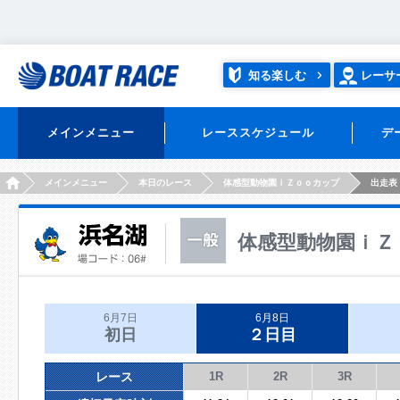
知る楽しむ
レーサ
メインメニュー
レーススケジュール
デ
HOME
メインメニュー
本日のレース
体感型動物園ｉＺｏｏカップ
出走表
体感型動物園ｉＺ
6月7日
6月8日
初日
２日目
レース
1R
2R
3R