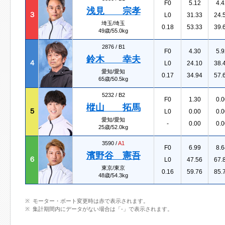
F0
5.12
4.4
浅見 宗孝
３
L0
31.33
24.
埼玉/埼玉
0.18
53.33
39.
49歳/55.0kg
2876 /
B1
F0
4.30
5.9
鈴木 幸夫
４
L0
24.10
38.
愛知/愛知
0.17
34.94
57.
65歳/50.5kg
5232 /
B2
F0
1.30
0.0
樅山 拓馬
５
L0
0.00
0.0
愛知/愛知
-
0.00
0.0
25歳/52.0kg
3590 /
A1
F0
6.99
8.6
濱野谷 憲吾
６
L0
47.56
67.
東京/東京
0.16
59.76
85.
48歳/54.3kg
モーター・ボート変更時は赤で表示されます。
集計期間内にデータがない場合は「-」で表示されます。