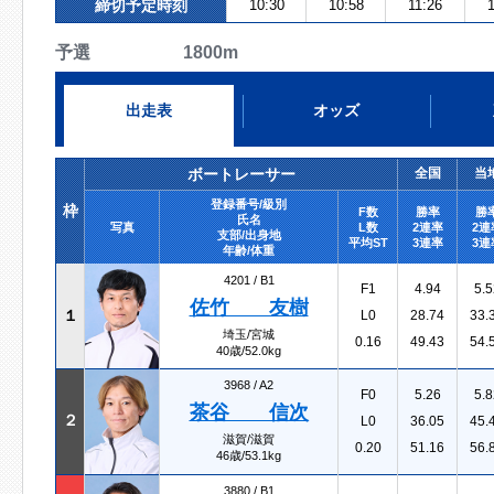
締切予定時刻
10:30
10:58
11:26
予選 1800m
出走表
オッズ
ボートレーサー
全国
当
登録番号/級別
枠
F数
勝率
勝
氏名
写真
L数
2連率
2連
支部/出身地
平均ST
3連率
3連
年齢/体重
4201 /
B1
F1
4.94
5.5
佐竹 友樹
１
L0
28.74
33.
埼玉/宮城
0.16
49.43
54.
40歳/52.0kg
3968 /
A2
F0
5.26
5.8
茶谷 信次
２
L0
36.05
45.
滋賀/滋賀
0.20
51.16
56.
46歳/53.1kg
3880 /
B1