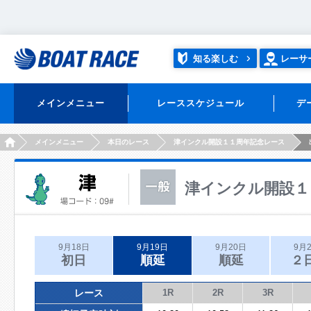
知る楽しむ
レーサ
メインメニュー
レーススケジュール
デ
HOME
メインメニュー
本日のレース
津インクル開設１１周年記念レース
津インクル開設１
9月18日
9月19日
9月20日
9月
初日
順延
順延
２
レース
1R
2R
3R