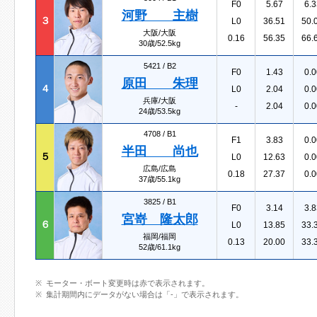
F0
5.67
6.3
河野 主樹
３
L0
36.51
50.
大阪/大阪
0.16
56.35
66.
30歳/52.5kg
5421 /
B2
F0
1.43
0.0
原田 朱理
４
L0
2.04
0.0
兵庫/大阪
-
2.04
0.0
24歳/53.5kg
4708 /
B1
F1
3.83
0.0
半田 尚也
５
L0
12.63
0.0
広島/広島
0.18
27.37
0.0
37歳/55.1kg
3825 /
B1
F0
3.14
3.8
宮嵜 隆太郎
６
L0
13.85
33.
福岡/福岡
0.13
20.00
33.
52歳/61.1kg
モーター・ボート変更時は赤で表示されます。
集計期間内にデータがない場合は「-」で表示されます。