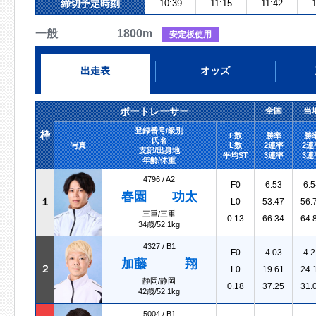
締切予定時刻
10:39
11:15
11:42
1
一般 1800m
安定板使用
出走表
オッズ
ボートレーサー
全国
当
登録番号/級別
枠
F数
勝率
勝
氏名
写真
L数
2連率
2連
支部/出身地
平均ST
3連率
3連
年齢/体重
4796 /
A2
F0
6.53
6.5
春園 功太
１
L0
53.47
56.
三重/三重
0.13
66.34
64.
34歳/52.1kg
4327 /
B1
F0
4.03
4.2
加藤 翔
２
L0
19.61
24.
静岡/静岡
0.18
37.25
31.
42歳/52.1kg
5004 /
B1