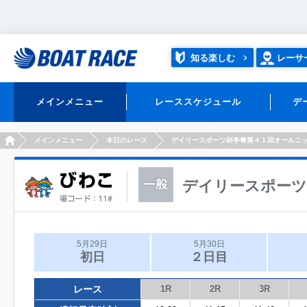
知る楽しむ
レーサ
メインメニュー
レーススケジュール
デ
HOME
メインメニュー
本日のレース
デイリースポーツ杯争奪第４１回オールニ
デイリースポーツ
5月29日
5月30日
初日
２日目
レース
1R
2R
3R