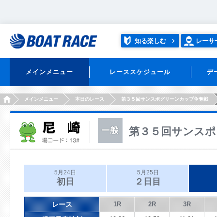
知る楽しむ
レーサ
メインメニュー
レーススケジュール
デ
HOME
メインメニュー
本日のレース
第３５回サンスポグリーンカップ争奪戦
第３５回サンスポ
5月24日
5月25日
初日
２日目
レース
1R
2R
3R