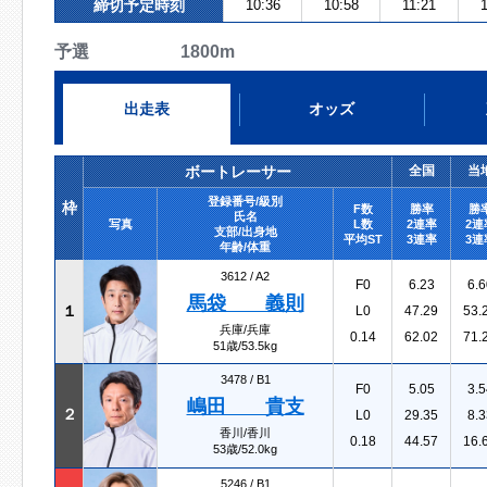
締切予定時刻
10:36
10:58
11:21
予選 1800m
出走表
オッズ
ボートレーサー
全国
当
登録番号/級別
枠
F数
勝率
勝
氏名
写真
L数
2連率
2連
支部/出身地
平均ST
3連率
3連
年齢/体重
3612 /
A2
F0
6.23
6.6
馬袋 義則
１
L0
47.29
53.
兵庫/兵庫
0.14
62.02
71.
51歳/53.5kg
3478 /
B1
F0
5.05
3.5
嶋田 貴支
２
L0
29.35
8.3
香川/香川
0.18
44.57
16.
53歳/52.0kg
5246 /
B1