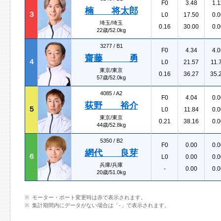
F0
3.48
1.1
楠 将太郎
３
L0
17.50
0.0
埼玉/埼玉
0.16
30.00
0.0
22歳/52.0kg
3277 /
B1
F0
4.34
4.0
齋藤 勇
４
L0
21.57
11.
東京/東京
0.16
36.27
35.
57歳/52.0kg
4085 /
A2
F0
4.04
0.0
荻野 裕介
５
L0
11.84
0.0
東京/東京
0.21
38.16
0.0
44歳/52.8kg
5350 /
B2
F0
0.00
0.0
網代 良芽
６
L0
0.00
0.0
兵庫/兵庫
-
0.00
0.0
20歳/51.0kg
モーター・ボート変更時は赤で表示されます。
集計期間内にデータがない場合は「-」で表示されます。