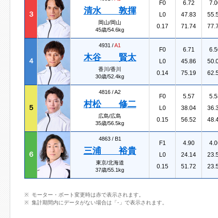
F0
6.72
7.0
清水 敦揮
３
L0
47.83
55.
岡山/岡山
0.17
71.74
77.
45歳/54.6kg
4931 /
A1
F0
6.71
6.5
木谷 賢太
４
L0
45.86
50.
香川/香川
0.14
75.19
62.
30歳/52.4kg
4816 /
A2
F0
5.57
5.5
村松 修二
５
L0
38.04
36.
広島/広島
0.15
56.52
48.
35歳/56.5kg
4863 /
B1
F1
4.90
4.0
三浦 裕貴
６
L0
24.14
23.
東京/北海道
0.15
51.72
23.
37歳/55.1kg
モーター・ボート変更時は赤で表示されます。
集計期間内にデータがない場合は「-」で表示されます。