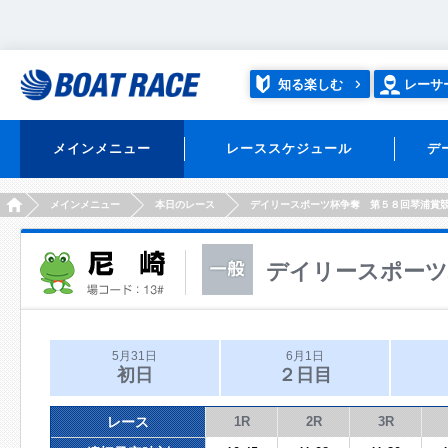
知る楽しむ
レーサ
メインメニュー
レーススケジュール
デ
HOME
メインメニュー
本日のレース
デイリースポーツ杯争奪 第５８回琴浦賞
デイリースポーツ
5月31日
6月1日
初日
２日目
レース
1R
2R
3R