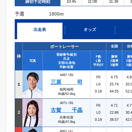
締切予定時刻
10:45
11:08
11:39
1
予選 1800m
出走表
オッズ
ボートレーサー
全国
当
登録番号/級別
枠
F数
勝率
勝
氏名
写真
L数
2連率
2連
支部/出身地
平均ST
3連率
3連
年齢/体重
4487 /
B1
F0
4.75
4.9
三原 司
１
L0
25.74
20.
福岡/福岡
0.18
44.55
52.
40歳/52.0kg
4071 /
B1
F0
4.71
4.7
古賀 千晶
２
L0
22.86
30.
兵庫/佐賀
0.19
38.57
42.
45歳/47.0kg
4051 /
A1