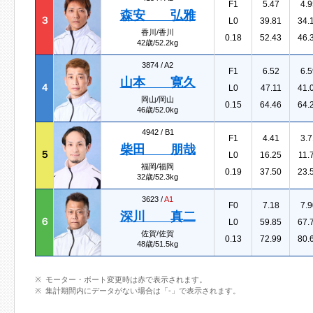
F1
5.47
4.9
森安 弘雅
３
L0
39.81
34.
香川/香川
0.18
52.43
46.
42歳/52.2kg
3874 /
A2
F1
6.52
6.5
山本 寛久
４
L0
47.11
41.
岡山/岡山
0.15
64.46
64.
46歳/52.0kg
4942 /
B1
F1
4.41
3.7
柴田 朋哉
５
L0
16.25
11.
福岡/福岡
0.19
37.50
23.
32歳/52.3kg
3623 /
A1
F0
7.18
7.9
深川 真二
６
L0
59.85
67.
佐賀/佐賀
0.13
72.99
80.
48歳/51.5kg
モーター・ボート変更時は赤で表示されます。
集計期間内にデータがない場合は「-」で表示されます。