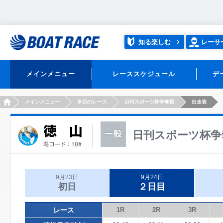
知る楽しむ
レーサ
メインメニュー
レーススケジュール
デ
HOME
メインメニュー
本日のレース
日刊スポーツ杯争奪戦
出走表
日刊スポーツ杯争
9月23日
9月24日
初日
２日目
レース
1R
2R
3R