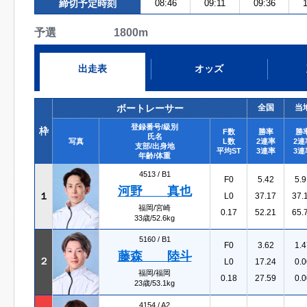
締切予定時刻
08:46
09:11
09:36
1
予選 1800m
出走表
オッズ
ボートレーサー
全国
当
登録番号/級別
枠
F数
勝率
勝
氏名
写真
L数
2連率
2連
支部/出身地
平均ST
3連率
3連
年齢/体重
4513 /
B1
F0
5.42
5.9
河野 真也
１
L0
37.17
37.
福岡/宮崎
0.17
52.21
65.
33歳/52.6kg
5160 /
B1
F0
3.62
1.4
藤森 陸斗
２
L0
17.24
0.0
福岡/福岡
0.18
27.59
0.0
23歳/53.1kg
4154 /
A2