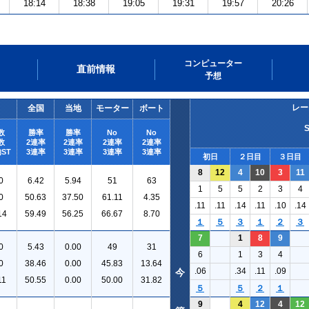
18:14
18:38
19:05
19:31
19:57
20:26
コンピューター
直前情報
予想
レー
全国
当地
モーター
ボート
数
勝率
勝率
No
No
数
2連率
2連率
2連率
2連率
ST
3連率
3連率
3連率
3連率
初日
２日目
３日目
8
12
4
10
3
11
0
6.42
5.94
51
63
1
5
5
2
3
4
0
50.63
37.50
61.11
4.35
.11
.11
.14
.11
.10
.14
14
59.49
56.25
66.67
8.70
１
５
３
１
２
３
7
1
8
9
0
5.43
0.00
49
31
6
1
3
4
0
38.46
0.00
45.83
13.64
.06
.34
.11
.09
今
11
50.55
0.00
50.00
31.82
５
５
２
１
9
4
12
4
12