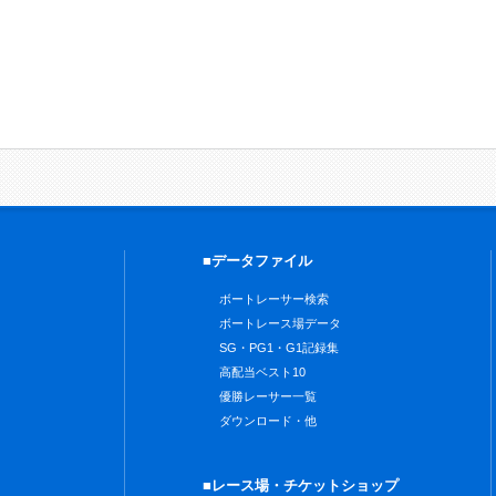
■データファイル
ボートレーサー検索
ボートレース場データ
SG・PG1・G1記録集
高配当ベスト10
優勝レーサー一覧
ダウンロード・他
■レース場・チケットショップ