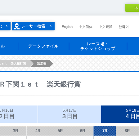
ネ
む
レーサー検索
English
中文简体
中文繁體
한국어
レース場・
ール
データファイル
チケットショップ
１ｓｔ 楽天銀行賞
出走表
Ｒ下関１ｓｔ 楽天銀行賞
5月16日
5月17日
5月18
２日目
３日目
４日
3R
4R
5R
6R
7R
8R