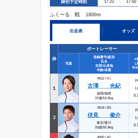
締切予定時刻
17:22
17:50
ふく〜る 戦 1800m
出走表
オッズ
ボートレーサー
登録番号/級別
枠
F
氏名
写真
L
支部/出身地
平均
年齢/体重
4522 /
A1
F
古澤 光紀
１
L
福岡/福岡
0.
37歳/53.0kg
4818 /
B1
F
伏見 俊介
２
L
東京/香川
0.
33歳/55.9kg
4950 /
A2