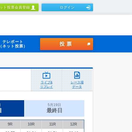
ット投票会員登録
ログイン
テレボート
投票
（ネット投票）
ライブ&
レース場
リプレイ
データ
日
5月19日
目
最終日
9R
10R
11R
12R