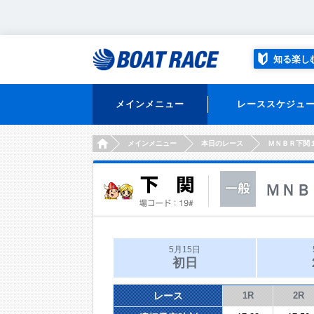
知る楽し
メインメニュー
レーススケジュ
HOME
メインメニュー
本日のレース
ＭＮＢＲ下関
ＭＮＢ
5月15日
初日
レース
1R
2R