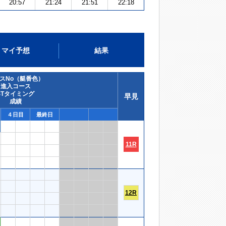
20:57
21:24
21:51
22:18
マイ予想
結果
スNo（艇番色）
進入コース
STタイミング
早見
成績
４日目
最終日
11R
12R