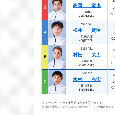
F
高岡 竜也
３
L
山口/山口
0.
32歳/52.0kg
4057 /
A2
F
松井 賢治
４
L
兵庫/兵庫
0.
46歳/52.0kg
5154 /
B1
F
村松 栄太
５
L
広島/広島
0.
28歳/52.4kg
3568 /
B1
F
木村 光宏
６
L
香川/香川
0.
54歳/54.3kg
モーター・ボート変更時は赤で表示されます。
集計期間内にデータがない場合は「-」で表示されます