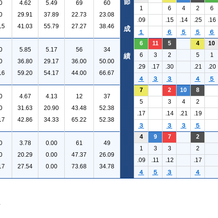
節
0
4.62
5.49
69
60
1
6
4
2
6
0
29.91
37.89
22.73
23.08
.09
.15
.14
.25
.16
15
41.03
55.79
27.27
38.46
成
１
６
５
５
６
6
11
5
4
10
0
5.85
5.17
56
34
6
3
2
5
1
績
0
36.80
29.17
36.00
50.00
.29
.17
.30
.21
.20
16
59.20
54.17
44.00
66.67
４
３
３
４
５
7
2
10
8
0
4.67
4.13
12
37
5
3
4
2
0
31.63
20.90
43.48
52.38
.17
.14
.21
.19
17
42.86
34.33
65.22
52.38
３
３
３
５
4
9
7
2
0
3.78
0.00
61
49
1
3
3
2
0
20.29
0.00
47.37
26.09
.09
.11
.12
.17
17
27.54
0.00
73.68
34.78
４
５
３
４
。