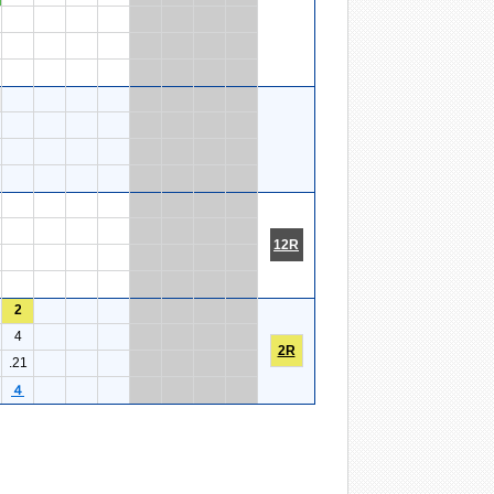
12R
2
4
2R
.21
４