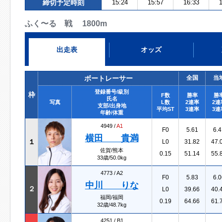
締切予定時刻
15:24
15:57
16:33
1
ふく〜る 戦 1800m
出走表
オッズ
ボートレーサー
全国
当
登録番号/級別
枠
F数
勝率
勝
氏名
写真
L数
2連率
2連
支部/出身地
平均ST
3連率
3連
年齢/体重
4949 /
A1
F0
5.61
6.4
横田 貴満
１
L0
31.82
47.
佐賀/熊本
0.15
51.14
55.
33歳/50.0kg
4773 /
A2
F0
5.83
6.0
中川 りな
２
L0
39.66
40.
福岡/福岡
0.19
64.66
61.
32歳/48.7kg
4251 /
B1