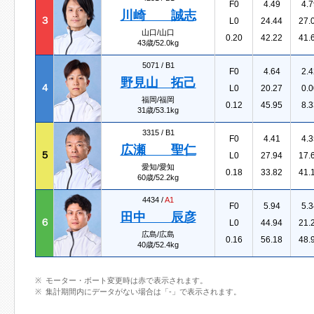
F0
4.49
4.7
川崎 誠志
３
L0
24.44
27.
山口/山口
0.20
42.22
41.
43歳/52.0kg
5071 /
B1
F0
4.64
2.4
野見山 拓己
４
L0
20.27
0.0
福岡/福岡
0.12
45.95
8.3
31歳/53.1kg
3315 /
B1
F0
4.41
4.3
広瀬 聖仁
５
L0
27.94
17.
愛知/愛知
0.18
33.82
41.
60歳/52.2kg
4434 /
A1
F0
5.94
5.3
田中 辰彦
６
L0
44.94
21.
広島/広島
0.16
56.18
48.
40歳/52.4kg
モーター・ボート変更時は赤で表示されます。
集計期間内にデータがない場合は「-」で表示されます。