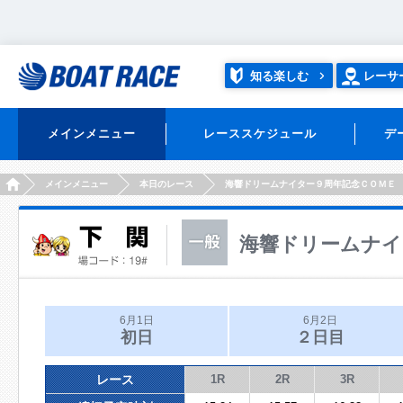
知る楽しむ
レーサ
メインメニュー
レーススケジュール
デ
HOME
メインメニュー
本日のレース
海響ドリームナイター９周年記念ＣＯＭＥ
海響ドリームナイ
6月1日
6月2日
初日
２日目
レース
1R
2R
3R