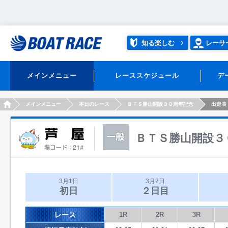
知る楽しむ
レーサ
メインメニュー
レーススケジュール
デ
HOME
メインメニュー
本日のレース
ＢＴＳ勝山開設３０周年記念
出走表
ＢＴＳ勝山開設３
3月1日
3月2日
初日
２日目
レース
1R
2R
3R