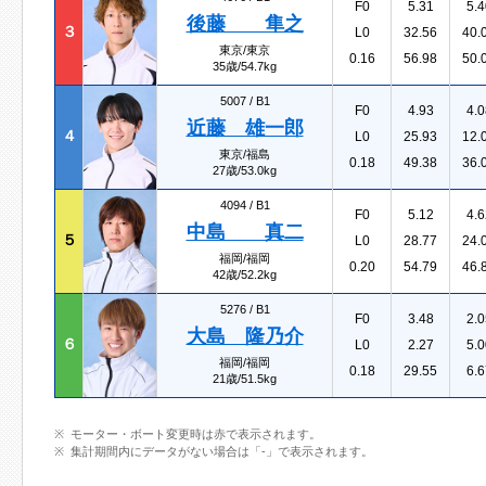
F0
5.31
5.4
後藤 隼之
３
L0
32.56
40.
東京/東京
0.16
56.98
50.
35歳/54.7kg
5007 /
B1
F0
4.93
4.0
近藤 雄一郎
４
L0
25.93
12.
東京/福島
0.18
49.38
36.
27歳/53.0kg
4094 /
B1
F0
5.12
4.6
中島 真二
５
L0
28.77
24.
福岡/福岡
0.20
54.79
46.
42歳/52.2kg
5276 /
B1
F0
3.48
2.0
大島 隆乃介
６
L0
2.27
5.0
福岡/福岡
0.18
29.55
6.6
21歳/51.5kg
モーター・ボート変更時は赤で表示されます。
集計期間内にデータがない場合は「-」で表示されます。