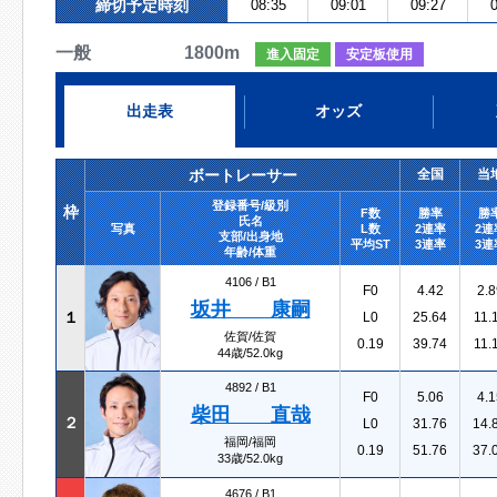
締切予定時刻
08:35
09:01
09:27
0
一般 1800m
進入固定
安定板使用
出走表
オッズ
ボートレーサー
全国
当
登録番号/級別
枠
F数
勝率
勝
氏名
写真
L数
2連率
2連
支部/出身地
平均ST
3連率
3連
年齢/体重
4106 /
B1
F0
4.42
2.8
坂井 康嗣
１
L0
25.64
11.
佐賀/佐賀
0.19
39.74
11.
44歳/52.0kg
4892 /
B1
F0
5.06
4.1
柴田 直哉
２
L0
31.76
14.
福岡/福岡
0.19
51.76
37.
33歳/52.0kg
4676 /
B1